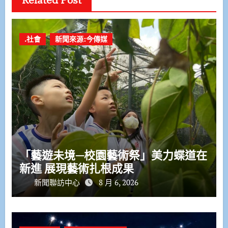
.社會
新聞來源:今傳媒
「藝遊未境—校園藝術祭」美力蝶道在
新進 展現藝術扎根成果
新聞聯訪中心
8 月 6, 2026