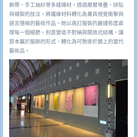
飾帶、手工抽紗等多樣織材，透過層層堆疊、拼貼
與縫製的技法，將纖維材料轉化為兼具視覺衝擊與
語言隱喻的藝術作品。她以高訂服裝的嚴謹態度處
理每一個細節，刻意營造不對稱與開放式結構，讓
原本屬於服飾的形式，轉化為可懸掛於牆上的當代
藝術品。