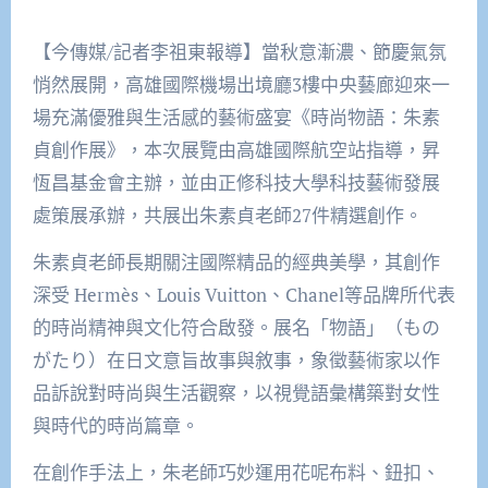
【今傳媒/記者李祖東報導】當秋意漸濃、節慶氣氛
悄然展開，高雄國際機場出境廳3樓中央藝廊迎來一
場充滿優雅與生活感的藝術盛宴《時尚物語：朱素
貞創作展》，本次展覽由高雄國際航空站指導，昇
恆昌基金會主辦，並由正修科技大學科技藝術發展
處策展承辦，共展出朱素貞老師27件精選創作。
朱素貞老師長期關注國際精品的經典美學，其創作
深受 Hermès、Louis Vuitton、Chanel等品牌所代表
的時尚精神與文化符合啟發。展名「物語」（もの
がたり）在日文意旨故事與敘事，象徵藝術家以作
品訴說對時尚與生活觀察，以視覺語彙構築對女性
與時代的時尚篇章。
在創作手法上，朱老師巧妙運用花呢布料、鈕扣、