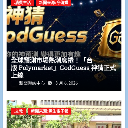
.消費生活
新聞來源:今傳媒
全球預測市場熱潮席捲！「台
版 Polymarket」GodGuess 神猜正式
上線
新聞聯訪中心
8 月 6, 2026
.文教
新聞來源:民生電子報