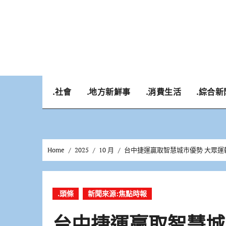
Skip
to
content
.社會
.地方新鮮事
.消費生活
.綜合新
Home
2025
10 月
台中捷運贏取智慧城市優勢 大眾運
.頭條
新聞來源:焦點時報
台中捷運贏取智慧城