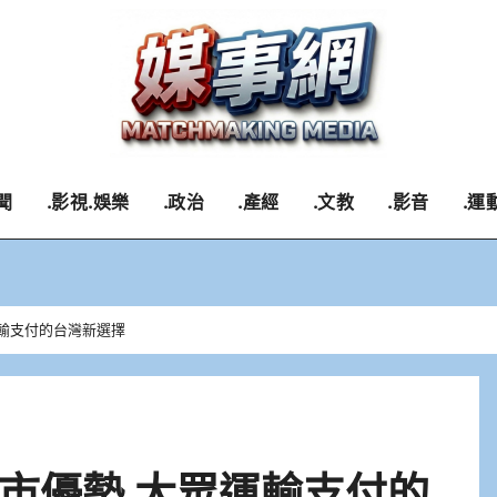
聞
.影視.娛樂
.政治
.產經
.文教
.影音
.運
輸支付的台灣新選擇
市優勢 大眾運輸支付的