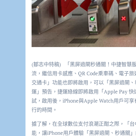
(鄒志中特稿) 「黑屏過閘秒通關！中捷智
流，繼信用卡感應、QR Code乘車碼、電子旅遊票
交通卡」功能也即將啟用，可以「黑屏過閘、
運」預告，捷運綠線即將啟用「Apple Pa
試，啟用後，iPhone與Apple Watc
行的時間。
據了解，在全球數位支付浪潮正酣之際，「台中捷
能，讓iPhone用戶體驗「黑屏過閘、秒通