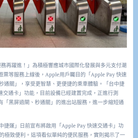
慧服務再躍進！」為積極響應城市國際化發展與多元支付潮
等服務上線後，Apple用戶矚目的「Apple Pay 快速
秒通關」，享受更智慧、更便捷的乘車體驗。「台中捷
y 快速交通卡」功能，目前設備已經建置完成，正進行測
h用戶可享有「黑屏過閘、秒通關」的進出站服務，進一步縮短通
運」日前宣布將啟用「Apple Pay 快速交通卡」功
關」的極致便利。這項看似單純的便民服務，實則揭示了一