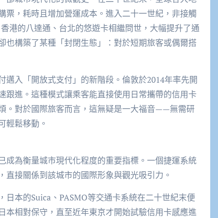
購票，耗時且增加營運成本。進入二十一世紀，非接觸
ard、香港的八達通、台北的悠遊卡相繼問世，大幅提升了通
卻也構築了某種「封閉生態」：對於短期旅客或偶爾搭
邁入「開放式支付」的新階段。倫敦於2014年率先開
速跟進。這種模式讓乘客能直接使用日常攜帶的信用卡
煩。對於國際旅客而言，這無疑是一大福音——無需研
可輕鬆移動。
已成為衡量城市現代化程度的重要指標。一個捷運系統
，直接關係到該城市的國際形象與觀光吸引力。
本的Suica、PASMO等交通卡系統在二十世紀末便
日本相對保守，直至近年東京才開始試驗信用卡感應進