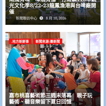
光文化季8/22-23龍鳳漁港與台啤廠開
催
新聞聯訪中心
8 月 10, 2026
.地方新鮮事
新聞來源:墨新聞
嘉市桃喜藝術節三週末落幕 親子玩
藝術、聽音樂留下夏日回憶