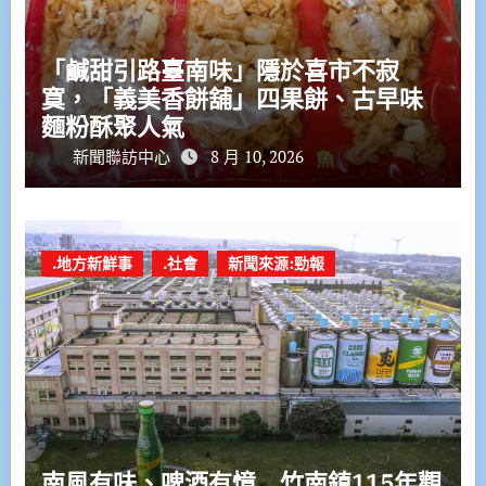
「鹹甜引路臺南味」隱於喜市不寂
寞，「義美香餅舖」四果餅、古早味
麵粉酥聚人氣
新聞聯訪中心
8 月 10, 2026
.地方新鮮事
.社會
新聞來源:勁報
南風有味、啤酒有憶 竹南鎮115年觀