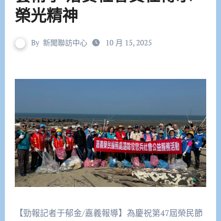
榮光精神
By
新聞聯訪中心
10 月 15, 2025
【勁報記者于郁金/嘉義報導】為慶祝第47屆榮民節