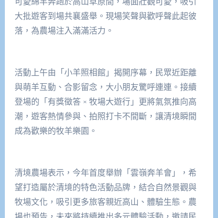
可愛綿羊奔跑於高山草原間，場面壯觀可愛，吸引
大批遊客到場共襄盛舉。現場笑聲與歡呼聲此起彼
落，為農場注入滿滿活力。
活動上午由「小羊照相館」揭開序幕，民眾近距離
與萌羊互動、合影留念，大小朋友驚呼連連。接續
登場的「有獎徵答 × 牧場大遊行」更將氣氛推向高
潮，遊客熱情參與、拍照打卡不間斷，讓清境瞬間
成為歡樂的牧羊樂園。
清境農場表示，今年首度舉辦「雲嶺奔羊會」，希
望打造屬於清境的特色活動品牌，結合自然景觀與
牧場文化，吸引更多旅客親近高山、體驗生態。農
場也預告，未來將持續推出多元體驗活動，邀請民