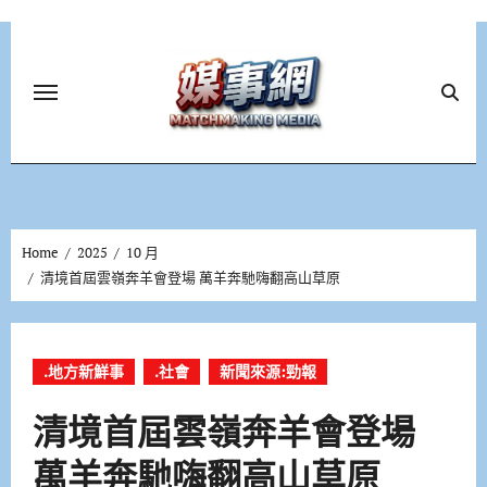
Skip
to
content
Home
2025
10 月
清境首屆雲嶺奔羊會登場 萬羊奔馳嗨翻高山草原
.地方新鮮事
.社會
新聞來源:勁報
清境首屆雲嶺奔羊會登場
萬羊奔馳嗨翻高山草原