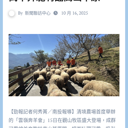
By
新聞聯訪中心
10 月 16, 2025
【勁報記者何秀菁／南投報導】清境農場首度舉辦
的「雲嶺奔羊會」15日在觀山牧區盛大登場，成群