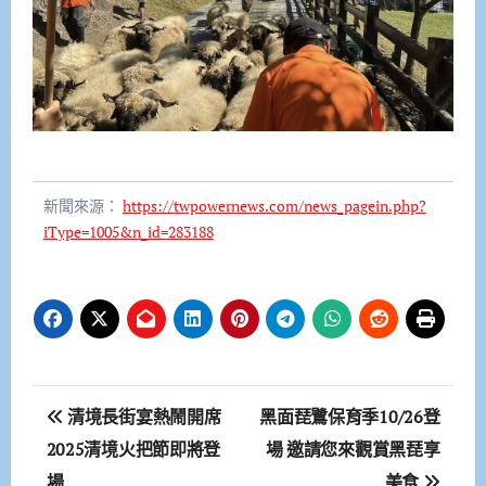
新聞來源：
https://twpowernews.com/news_pagein.php?
iType=1005&n_id=283188
文
清境長街宴熱鬧開席
黑面琵鷺保育季10/26登
章
2025清境火把節即將登
場 邀請您來觀賞黑琵享
場
美食