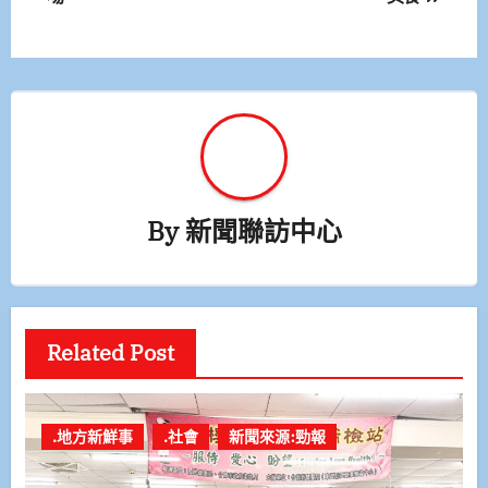
導
覽
By
新聞聯訪中心
Related Post
.地方新鮮事
.社會
新聞來源:勁報