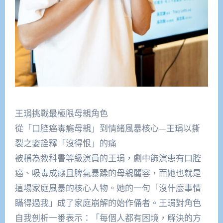
王琄挑戰最極限母親角色
從「口腔癌毒癮母親」到情緒風暴核心—王琄以撕
裂之姿詮釋「沒得恨」的痛
被稱為教科書等級演員的王琄，劇中飾演患有口腔
癌、吸毒成癮且脾氣暴躁的母親麗容，而她也就是
這場家庭風暴的核心人物。她的一句「沒什麼事情
瞞得過我」成了家庭崩解的始作俑者。王琄對角色
自我剖析一番表示：「每個人都有困境，解決的方