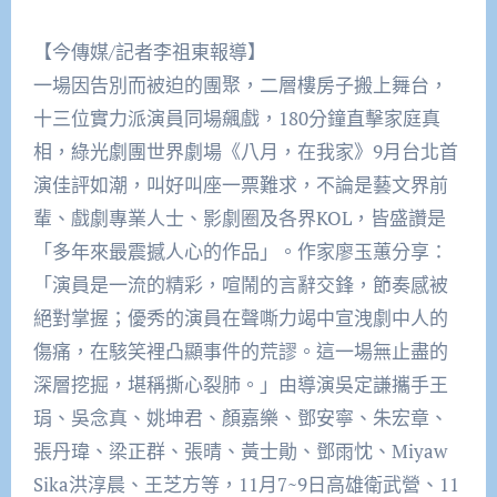
【今傳媒/記者李祖東報導】
一場因告別而被迫的團聚，二層樓房子搬上舞台，
十三位實力派演員同場飆戲，180分鐘直擊家庭真
相，綠光劇團世界劇場《八月，在我家》9月台北首
演佳評如潮，叫好叫座一票難求，不論是藝文界前
輩、戲劇專業人士、影劇圈及各界KOL，皆盛讚是
「多年來最震撼人心的作品」。作家廖玉蕙分享：
「演員是一流的精彩，喧鬧的言辭交鋒，節奏感被
絕對掌握；優秀的演員在聲嘶力竭中宣洩劇中人的
傷痛，在駭笑裡凸顯事件的荒謬。這一場無止盡的
深層挖掘，堪稱撕心裂肺。」由導演吳定謙攜手王
琄、吳念真、姚坤君、顏嘉樂、鄧安寧、朱宏章、
張丹瑋、梁正群、張晴、黃士勛、鄧雨忱、Miyaw
Sika洪淳晨、王芝方等，11月7~9日高雄衛武營、11