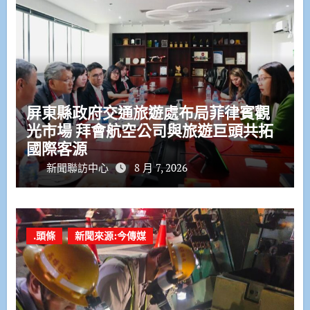
屏東縣政府交通旅遊處布局菲律賓觀
光市場 拜會航空公司與旅遊巨頭共拓
國際客源
新聞聯訪中心
8 月 7, 2026
.頭條
新聞來源:今傳媒