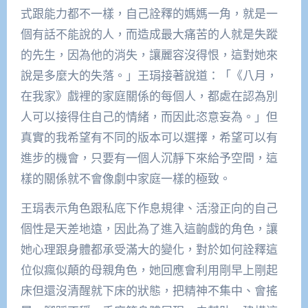
式跟能力都不一樣，自己詮釋的媽媽一角，就是一
個有話不能說的人，而造成最大痛苦的人就是失蹤
的先生，因為他的消失，讓麗容沒得恨，這對她來
說是多麼大的失落。」王琄接著說道：「《八月，
在我家》戲裡的家庭關係的每個人，都處在認為別
人可以接得住自己的情緒，而因此恣意妄為。」但
真實的我希望有不同的版本可以選擇，希望可以有
進步的機會，只要有一個人沉靜下來給予空間，這
樣的關係就不會像劇中家庭一樣的極致。
王琄表示角色跟私底下作息規律、活潑正向的自己
個性是天差地遠，因此為了進入這齣戲的角色，讓
她心理跟身體都承受滿大的變化，對於如何詮釋這
位似瘋似顛的母親角色，她回應會利用剛早上剛起
床但還沒清醒就下床的狀態，把精神不集中、會搖