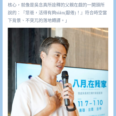
核心，就像是吳念真所詮釋的父親在戲的一開頭所
說的：『恁爸，活得有夠siān(厭倦)！』符合時空當
下背景、不突兀的落地轉譯。」