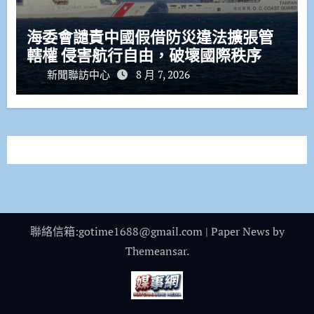
海委會譴責中國假借防災違法擴張管
轄權 侵害航行自由，破壞國際秩序
新聞聯訪中心
8 月 7, 2026
聯絡信箱:gotime1688@gmail.com
|
Paper News
by
Themeansar
.