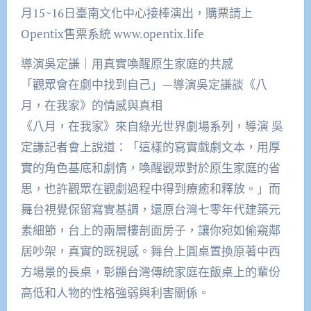
月15~16日臺南文化中心接棒演出，購票請上
Opentix售票系統 www.opentix.life
導演吳定謙｜用真實喚醒原生家庭的共感
「觀眾會在劇中找到自己」—導演吳定謙談《八
月，在我家》的情感與真相
《八月，在我家》來自綠光世界劇場系列，導演 吳
定謙記者會上說道：「這樣的寫實戲劇文本，用厚
實的角色基底和劇情，喚醒觀眾對於原生家庭的省
思，也許觀眾在觀劇過程中得到療癒和釋放。」而
舞台視覺保留寫實基調，還原台灣七零年代建築元
素細節，台上的兩層樓剖面房子，讓你宛如偷窺鄰
居吵架，真實的既視感。舞台上圓桌置換原著中西
方場景的長桌，彰顯台灣傳統家庭在飯桌上的輩份
高低和人物的性格強弱與利害關係。