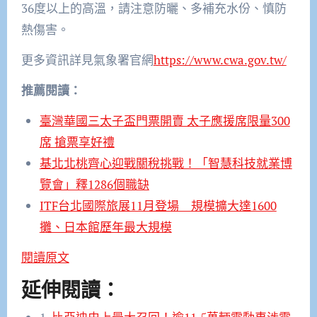
36度以上的高溫，請注意防曬、多補充水份、慎防
熱傷害。
更多資訊詳見氣象署官網
https://www.cwa.gov.tw/
推薦閱讀：
臺灣華國三太子盃門票開賣 太子應援席限量300
席 搶票享好禮
基北北桃齊心迎戰關稅挑戰！「智慧科技就業博
覽會」釋1286個職缺
ITF台北國際旅展11月登場 規模擴大達1600
攤、日本館歷年最大規模
閱讀原文
延伸閱讀：