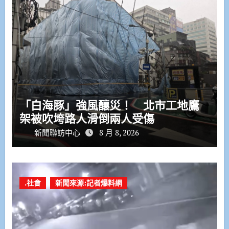
「白海豚」強風釀災！ 北市工地鷹
架被吹垮路人滑倒兩人受傷
新聞聯訪中心
8 月 8, 2026
.社會
新聞來源:記者爆料網