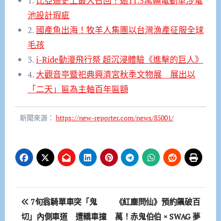
1.
比亞迪史上最大召回！逾11.5萬輛電動車涉電
池設計瑕疵
2.
國產魚出海！牧羊人集團以台灣漁產征服全球
毛孩
3.
i-Ride動漫飛行祭 超沉浸體驗《進擊的巨人》
4.
大觀音亭暨祀典興濟宮秋季文物展 展出以
「二天」匾為主軸百年匾額
新聞來源：
https://new-reporter.com/news/85001/
文
7旬翁騎單車突「鬼
《紅塵問仙》預約飆破百
章
切」內側車道 遭轎車撞
萬！赤鬼伯伯 × SWAG 夢