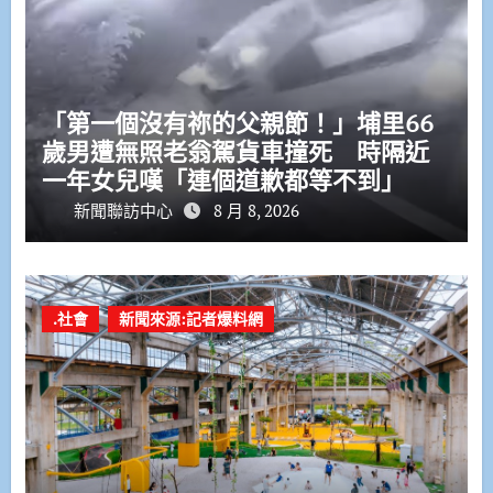
「第一個沒有祢的父親節！」埔里66
歲男遭無照老翁駕貨車撞死 時隔近
一年女兒嘆「連個道歉都等不到」
新聞聯訪中心
8 月 8, 2026
.社會
新聞來源:記者爆料網