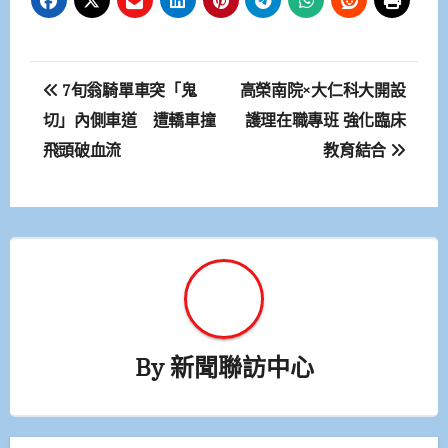
文
7旬翁騎單車突「鬼
高榮南院×大仁科大開設
章
切」內側車道 遭轎車撞
護理在職專班 強化臨床
飛頭破血流
教育結合
導
覽
By
新聞聯訪中心