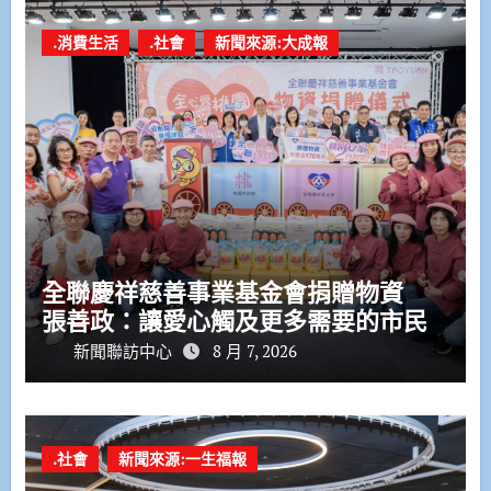
.消費生活
.社會
新聞來源:大成報
全聯慶祥慈善事業基金會捐贈物資
張善政：讓愛心觸及更多需要的市民
新聞聯訪中心
8 月 7, 2026
.社會
新聞來源:一生福報