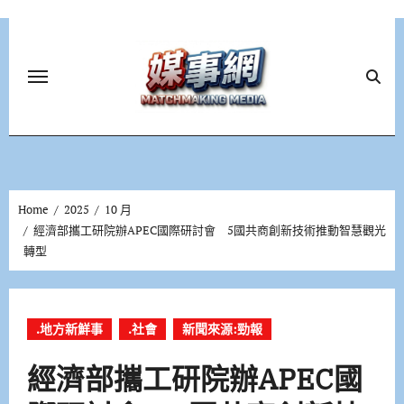
Skip
to
content
Home
2025
10 月
經濟部攜工研院辦APEC國際研討會 5國共商創新技術推動智慧觀光
轉型
.地方新鮮事
.社會
新聞來源:勁報
經濟部攜工研院辦APEC國