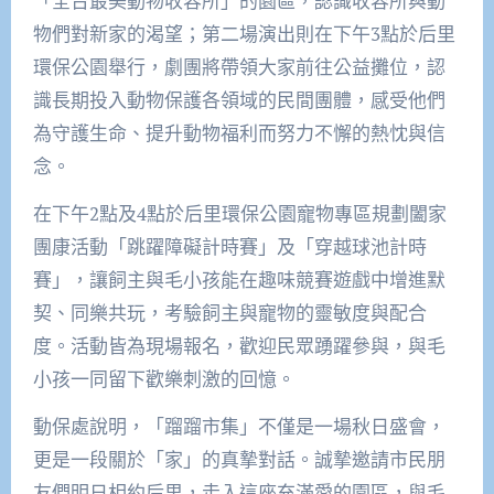
「全台最美動物收容所」的園區，認識收容所與動
物們對新家的渴望；第二場演出則在下午3點於后里
環保公園舉行，劇團將帶領大家前往公益攤位，認
識長期投入動物保護各領域的民間團體，感受他們
為守護生命、提升動物福利而努力不懈的熱忱與信
念。
在下午2點及4點於后里環保公園寵物專區規劃闔家
團康活動「跳躍障礙計時賽」及「穿越球池計時
賽」，讓飼主與毛小孩能在趣味競賽遊戲中增進默
契、同樂共玩，考驗飼主與寵物的靈敏度與配合
度。活動皆為現場報名，歡迎民眾踴躍參與，與毛
小孩一同留下歡樂刺激的回憶。
動保處說明，「蹓蹓市集」不僅是一場秋日盛會，
更是一段關於「家」的真摯對話。誠摯邀請市民朋
友們明日相約后里，走入這座充滿愛的園區，與毛