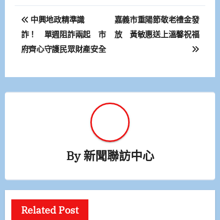
文
中興地政精準識
嘉義市重陽節敬老禮金發
章
詐！ 單週阻詐兩起 市
放 黃敏惠送上溫馨祝福
府齊心守護民眾財產安全
導
覽
By
新聞聯訪中心
Related Post