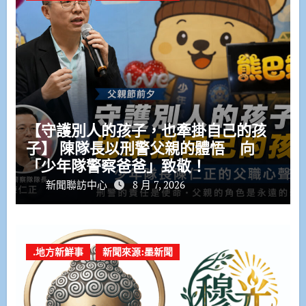
【守護別人的孩子，也牽掛自己的孩
子】 陳隊長以刑警父親的體悟 向
「少年隊警察爸爸」致敬！
新聞聯訪中心
8 月 7, 2026
.地方新鮮事
新聞來源:墨新聞