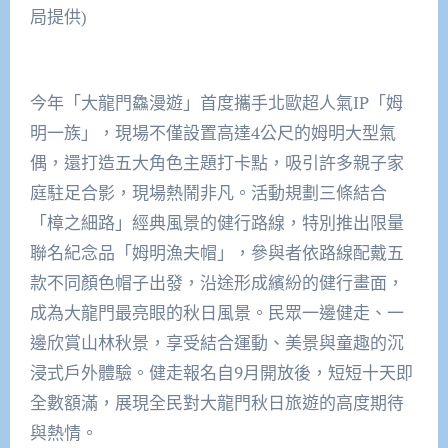
局提供)
今年「大龍門鱻漫遊」首度攜手北歐超人氣IP「姆
明一族」，現場不僅設置高達4公尺的姆明大型氣
偶，還打造五大角色主題打卡點，吸引許多親子家
庭駐足合影，現場熱鬧非凡。活動規劃三條結合
「樟之細路」經典風景的健行路線，特別推出限量
聯名紀念品「姆明漁夫帽」，參與者依路線配戴五
款不同顏色帽子出發，沿途形成繽紛的健行畫面，
成為大龍門最亮眼的秋日風景。民眾一邊健走、一
邊欣賞山林秋景，享受結合運動、美景與童趣的沉
浸式戶外體驗。健走報名自9月開放後，短短十天即
全數額滿，展現全民對大龍門秋日旅遊的高度期待
與熱情。