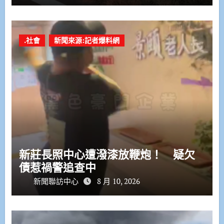
.社會
新聞來源:記者爆料網
新莊長照中心遭潑漆放鞭炮！ 疑欠
債惹禍警追查中
新聞聯訪中心
8 月 10, 2026