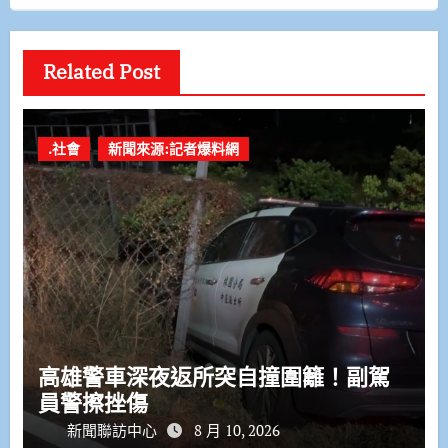
Related Post
.社會
新聞來源:記者爆料網
高雄警車深夜返所突自撞圍籬！副駕
員警擦挫傷
新聞聯訪中心
8 月 10, 2026