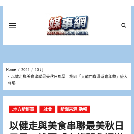
Skip
to
content
Home
2025
10 月
以健走與美食串聯最美秋日風景 桃園「大龍門鱻漫遊嘉年華」盛大
登場
.地方新鮮事
.社會
新聞來源:勁報
以健走與美食串聯最美秋日