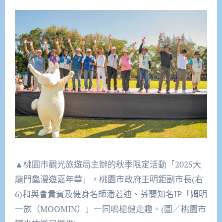
▲桃園市觀光旅遊局主辦的秋季限定活動「2025大
龍門鱻漫遊嘉年華」，桃園市政府王明鉅副市長(右
6)和與會貴賓及健身名師潘若迪、芬蘭知名IP「姆明
一族（MOOMIN）」一同鳴槍健走趣。(圖／桃園市