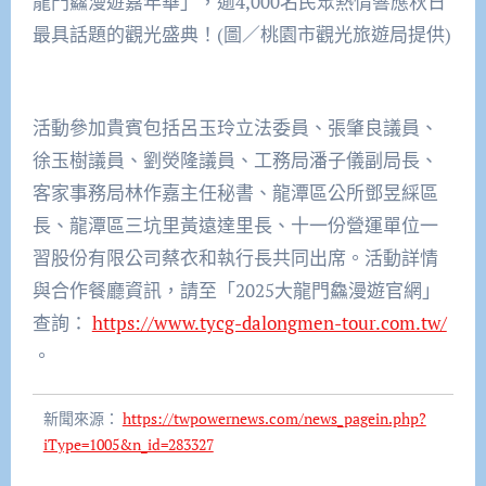
龍門鱻漫遊嘉年華」，逾4,000名民眾熱情響應秋日
最具話題的觀光盛典！(圖／桃園市觀光旅遊局提供)
活動參加貴賓包括呂玉玲立法委員、張肇良議員、
徐玉樹議員、劉熒隆議員、工務局潘子儀副局長、
客家事務局林作嘉主任秘書、龍潭區公所鄧昱綵區
長、龍潭區三坑里黃遠達里長、十一份營運單位一
習股份有限公司蔡衣和執行長共同出席。活動詳情
與合作餐廳資訊，請至「2025大龍門鱻漫遊官網」
查詢：
https://www.tycg-dalongmen-tour.com.tw/
。
新聞來源：
https://twpowernews.com/news_pagein.php?
iType=1005&n_id=283327