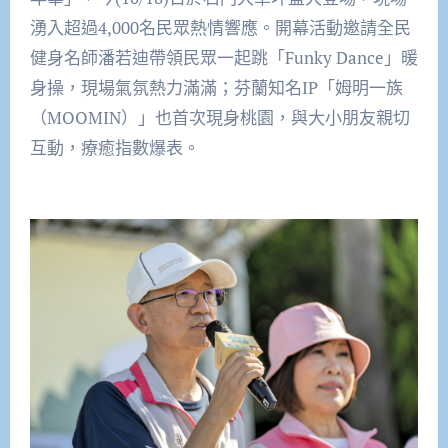
湧入超過4,000名民眾熱情響應。開幕活動邀請全民
健身名師潘若迪帶領民眾一起跳「Funky Dance」暖
身操，現場氣氛熱力滿滿；芬蘭知名IP「姆明一族
（MOOMIN）」也首次現身桃園，與大小朋友親切
互動，療癒指數爆表。