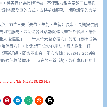
神，將善意化為具體行動，不僅親力親為帶領同仁參與
贈到宅服務車的方式，支持前線服務，期盼讓愛的力量
,400位三失（失依、失能、失智）長輩，長期提供關
費到宅服務，並透過各類活動促進長輩社會參與，陪伴
老人 愛團圓」—「千人仟元愛心接力」到宅服務車募集
稅金及保養費），盼邀請千位愛心朋友，每人捐出一仟
延續、關懷不止息。愛心專線：(07)345-2649徐
金會(通訊欄請備註：115春節左營1站)，歡迎索取信用卡
ws_info.php?ids=Ns25101821291435