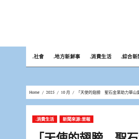
Skip
to
content
.社會
.地方新鮮事
.消費生活
.綜合新
Home
2025
10 月
「天使的翅膀 聖石金業助力華山
.消費生活
新聞來源:里報
「天使的翅膀 聖石