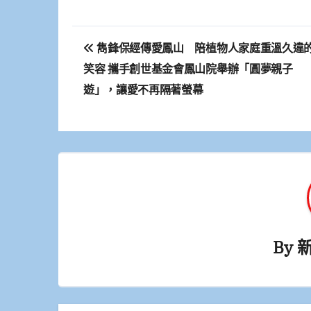
文
雋鋒保經傳愛鳳山 陪植物人家庭重溫久違
章
笑容 攜手創世基金會鳳山院舉辦「圓夢親子
導
遊」，讓愛不再隔著螢幕
覽
By