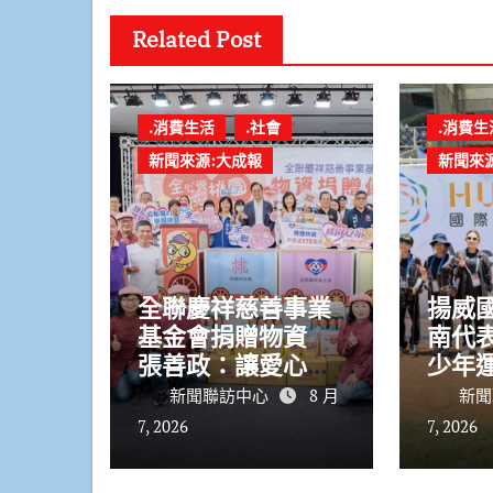
Related Post
.消費生活
.社會
.消費生
新聞來源:大成報
新聞來
全聯慶祥慈善事業
揚威
基金會捐贈物資
南代
張善政：讓愛心觸
少年運
及更多需要的市民
金2銀
新聞聯訪中心
8 月
新聞
7, 2026
7, 2026