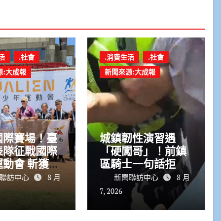
活
.社會
.消費生活
.社會
源:大成報
新聞來源:大成報
國際賽場！臺
城鎮韌性演習遇
表隊征戰國際
「硬闖哥」！前鎮
動會 斬獲7
區騎士一句話拒停
4銅
車恐重罰
聯訪中心
8 月
新聞聯訪中心
8 月
7, 2026