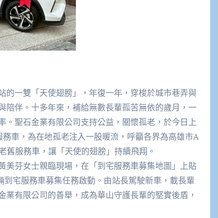
的一雙「天使翅膀」，年復一年，穿梭於城市巷弄與
與陪伴。十多年來，補給無數長輩孤苦無依的歲月，一
率。聖石金業有限公司支持公益，關懷孤老，於今日上
服務車，為在地孤老注入一股暖流，呼籲各界為高雄市A
換老舊服務車，讓「天使的翅膀」持續飛翔。
美芬女士親臨現場，在「到宅服務車募集地圖」上貼
1輛到宅服務車募集任務啟動。由站長駕駛新車，載長輩
金業有限公司的善舉，成為華山守護長輩的堅實後盾，