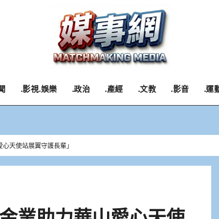
聞
.影視.娛樂
.政治
.產經
.文教
.影音
.運
愛心天使站展翼守護長輩」
金業助力華山愛心天使