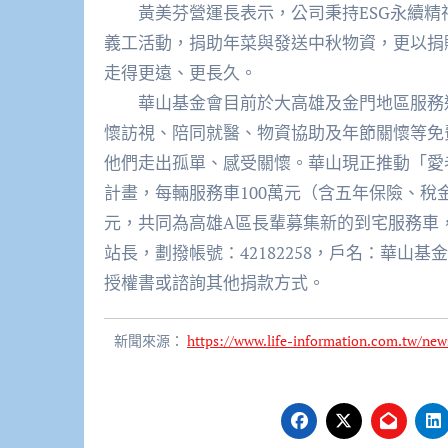
黃美芬營運長表示，公司秉持ESG永續精
義工活動，捐助年菜與發送中秋物資，更以捐
走得更遠、更長久。
華山基金會目前於大高雄及金門地區服務近3
懷訪視、陪同就醫、物資協助及年節關懷等免
他們走出孤單、感受關懷。華山現正推動「愛
計畫，每輛服務車100萬元（含五年保險、
元，共同為高雄A區長輩募集新的到宅服務車，讓愛
站長，劃撥帳號：42182258，戶名：華山基
授權書或諮詢其他捐款方式。
新聞來源：
https://www.life-information.com.tw/ne