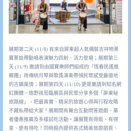
展期第二天 (11/8) 有來自屏東超人氣偶裝吉祥物蔥
寶蔥娃帶動唱表演魅力四射、活力登場；展期第三
天 (11/9) 邀請到由國寶樂師們組成的「恆春民謠進
鄉團」用傳統月琴與歌謠演奏帶領民眾感受最道地
的古鎮風情；展期第四天 (11/10) 更是邀請到知名網
紅團體－烙野孩蒞臨展區與民眾分享多個「屏東秘
旅路線」，把最真實、精采的旅遊心得與行程攻略
不藏私帶給大家！展期間有舞台互動問答遊戲、業
者優惠推廣及多樣試吃活動，讓展覽有得逛、有得
拿、更有得吃！同時館內提供各式精美旅遊摺頁、