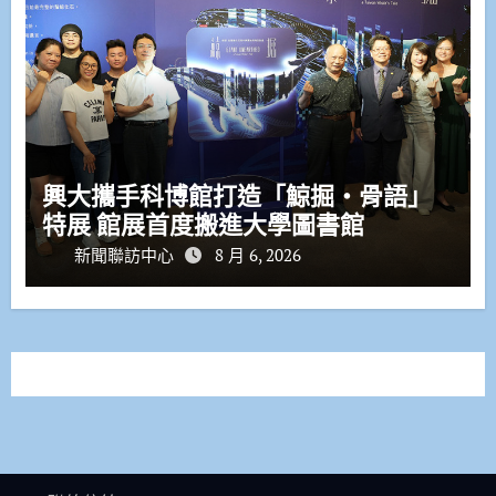
興大攜手科博館打造「鯨掘・骨語」
特展 館展首度搬進大學圖書館
新聞聯訪中心
8 月 6, 2026