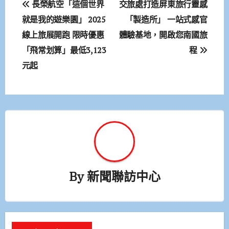
長榮航空「這個世界
交旅處打造屏東旅行靈感
章
就是我的遊樂園」 2025
「製造所」 一站式感官
線上旅展開跑 限時優惠
體驗基地，開啟您南國旅
導
「飛常划算」最低3,123
程
覽
元起
By
新聞聯訪中心