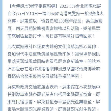
【今傳媒/記者李祖東報導】2025 ITF台北國際旅展
自今(7)日至10日一連四天於南港展覽館一館4樓盛大
開幕，屏東館以「恆春建城150週年紀念」為主題設
展，四天展期皆準備豐富贈禮以及活動，邀請民眾
前來展區互動打卡、每日都有精緻好禮帶回家！
此次展館設計以恆春古城的文化底蘊為核心延伸，
疊加現代手法重新演繹展區新印象！讓現場參觀民
眾感受舊城風華同時也看見屏東嶄新篇章。開館表
演由恆春在地深耕搖搖樂非洲鼓樂團將傳統排灣族
舞蹈結合節奏鼓樂為展覽隆重揭開序幕！
屏東縣政府交通旅遊處表示，屏東館在本次旅展中
特別邀請本縣各觀光業者包括屏東縣觀光協會、屏
東縣民宿協會、屏東縣恆春半島觀光產業聯盟、屏
東縣大鵬灣觀光產業聯盟、屏東縣觀光創生聯盟，