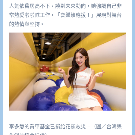
人氣依舊居高不下。談到未來動向，她強調自己非
常熱愛啦啦隊工作，「會繼續應援！」展現對舞台
的熱情與堅持。
李多慧的買車基金已捐給花蓮救災。（圖／台灣樂