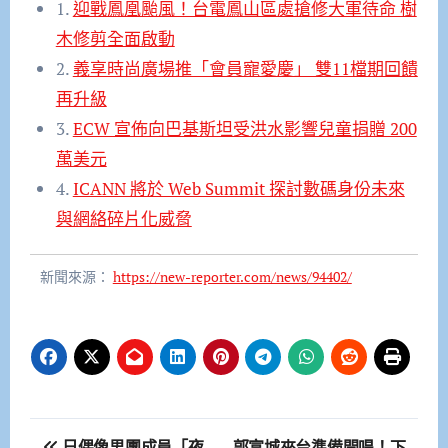
1.
迎戰鳳凰颱風！台電鳳山區處搶修大軍待命 樹
木修剪全面啟動
2.
義享時尚廣場推「會員寵愛慶」 雙11檔期回饋
再升級
3.
ECW 宣佈向巴基斯坦受洪水影響兒童捐贈 200
萬美元
4.
ICANN 將於 Web Summit 探討數碼身份未來
與網絡碎片化威脅
新聞來源：
https://new-reporter.com/news/94402/
文
日偶像男團成員「夜
郭富城來台準備開唱！下