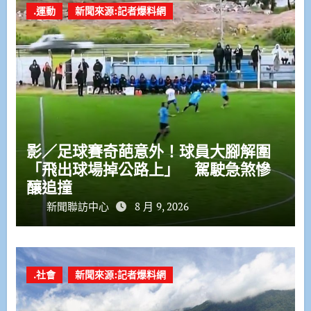
.運動
新聞來源:記者爆料網
影／足球賽奇葩意外！球員大腳解圍
「飛出球場掉公路上」 駕駛急煞慘
釀追撞
新聞聯訪中心
8 月 9, 2026
.社會
新聞來源:記者爆料網