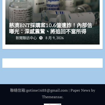
慈濟BNT採購案10.6億遭詐！內部信
曝光：深感震驚、將追回不當所得
新聞聯訪中心
8 月 9, 2026
聯絡信箱:gotime1688@gmail.com
|
Paper News
by
Themeansar
.