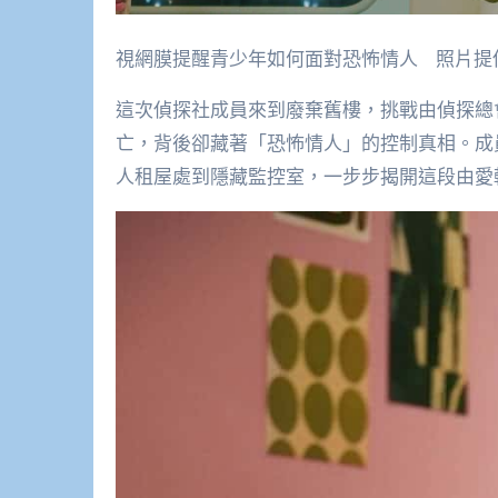
視網膜提醒青少年如何面對恐怖情人 照片提
這次偵探社成員來到廢棄舊樓，挑戰由偵探總
亡，背後卻藏著「恐怖情人」的控制真相。成
人租屋處到隱藏監控室，一步步揭開這段由愛