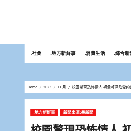
Skip
to
content
.社會
.地方新鮮事
.消費生活
.綜合新
Home
2025
11 月
校園驚現恐怖情人 初孟軒深陷愛的
.地方新鮮事
新聞來源:墨新聞
校園驚現恐怖情人 