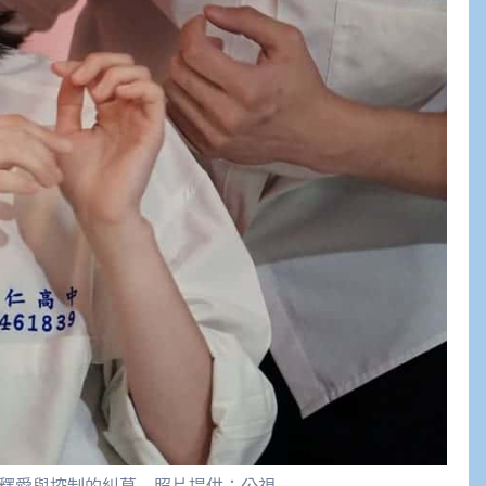
)詮釋愛與控制的糾葛 照片提供：公視