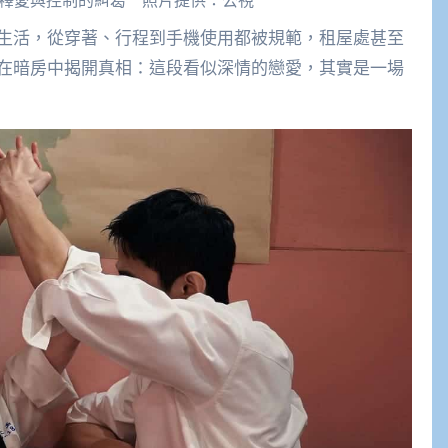
生活，從穿著、行程到手機使用都被規範，租屋處甚至
在暗房中揭開真相：這段看似深情的戀愛，其實是一場