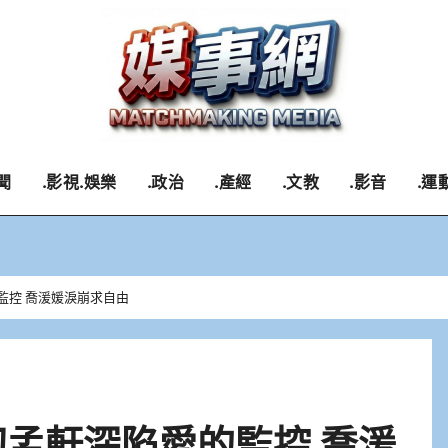
聞
.影視.娛樂
.政治
.產經
.文教
.影音
.運
監控 喬湲媛淚崩求自由
初孟軒深陷愛的監控 喬湲