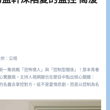
提供：公視
新一集挑戰「恐怖情人」與「控制型關係」！原本青春
心驚膽跳。主持人視網膜也在節目中點出核心關鍵：
的名義去掌控對方。這不是愛情悲劇，而是以控制為名