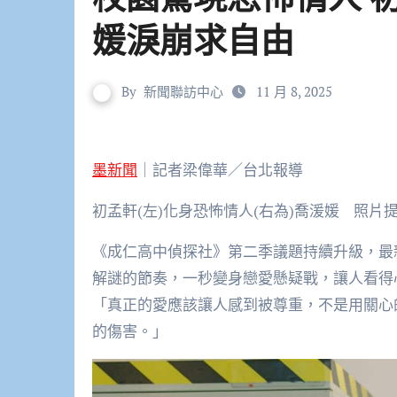
媛淚崩求自由
By
新聞聯訪中心
11 月 8, 2025
墨新聞
｜記者梁偉華／台北報導
初孟軒(左)化身恐怖情人(右為)喬湲媛 照片
《成仁高中偵探社》第二季議題持續升級，最
解謎的節奏，一秒變身戀愛懸疑戰，讓人看得
「真正的愛應該讓人感到被尊重，不是用關心
的傷害。」