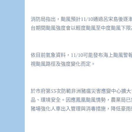
消防局指出，颱風預計11/10通過呂宋島後逐
台期間颱風強度會以輕度颱風至中度颱風下限為
依目前氣象資料，11/10可能發布海上颱風警
視颱風路徑及強度變化而定。
於市府第53次防範非洲豬瘟災害應變中心擴
品、環境安全。因應鳳凰颱風情勢，農業局已
豬場強化人車出入管理與消毒措施，降低豪雨