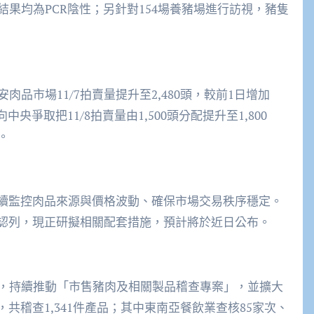
驗結果均為PCR陰性；另針對154場養豬場進行訪視，豬隻
品市場11/7拍賣量提升至2,480頭，較前1日增加
爭取把11/8拍賣量由1,500頭分配提升至1,800
。
持續監控肉品來源與價格波動、確保市場交易秩序穩定。
寬認列，現正研擬相關配套措施，預計將於近日公布。
，持續推動「市售豬肉及相關製品稽查專案」，並擴大
，共稽查1,341件產品；其中東南亞餐飲業查核85家次、