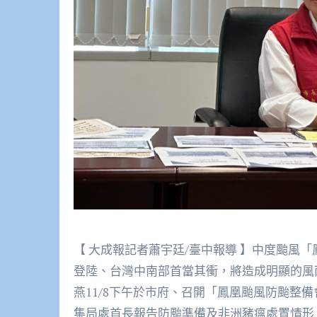
【 大成報記者蕭宇廷/臺中報導 】中度颱風「鳳
登陸、台灣中南部首當其衝，將造成明顯的風
燕11/8下午於市府、召開「鳳凰颱風防颱整
集局處首長報告防颱準備及非洲豬瘟處置情形