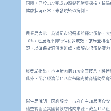
同時，已於11/7完成29頭斃死豬隻採檢，檢
健康狀況正常、未發現疑似病例。
農業局表示，為滿足市場需求並穩定價格，大安肉
10%，已展現平抑行情初步成效。該局並積極向中央
頭，以確保貨源供應無虞、緩解市場價格壓力
經發局指出，市場豬肉攤11/8全面復業，將
此外，配合經濟部11/6宣布豬肉攤商補助從
衛生局說明，因應解禁，市府自主加嚴護食安
稽查範圍至異國餐飲店豬肉來源。截至11/8止