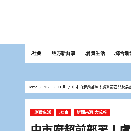
Skip
to
content
.社會
.地方新鮮事
.消費生活
.綜合新
Home
2025
11 月
中市府超前部署！盧秀燕召開跨局
.消費生活
.社會
新聞來源:大成報
中市府超前部署！盧