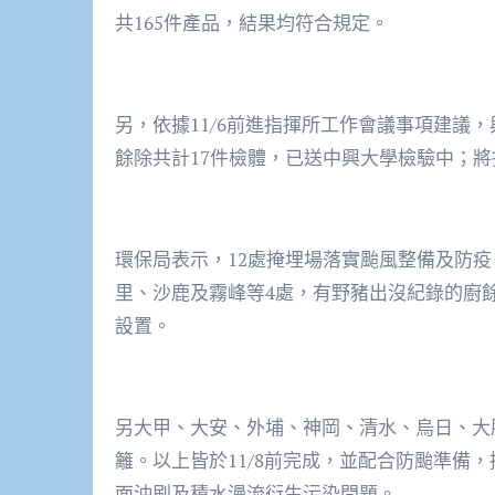
共165件產品，結果均符合規定。
另，依據11/6前進指揮所工作會議事項建議
餘除共計17件檢體，已送中興大學檢驗中；
環保局表示，12處掩埋場落實颱風整備及防
里、沙鹿及霧峰等4處，有野豬出沒紀錄的廚
設置。
另大甲、大安、外埔、神岡、清水、烏日、大
籬。以上皆於11/8前完成，並配合防颱準備
面沖刷及積水漫流衍生污染問題。