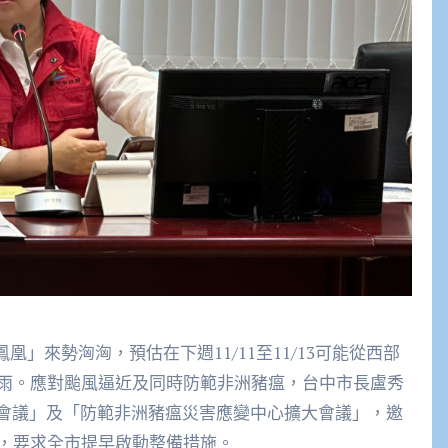
凰」來勢洶洶，預估在下週11/11至11/13可能從西部
雨。應對颱風逼近及同時防範非洲豬瘟，台中市長盧秀
備會議」及「防範非洲豬瘟災害應變中心擴大會議」，邀
，要求全市提早啟動整備措施。