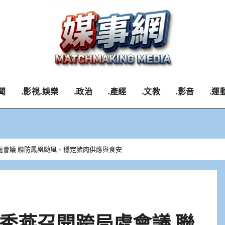
聞
.影視.娛樂
.政治
.產經
.文教
.影音
.運
處會議 聯防鳳凰颱風、穩定豬肉供應與食安
秀燕召開跨局處會議 聯