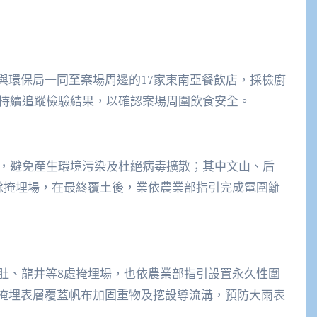
，與環保局一同至案場周邊的17家東南亞餐飲店，採檢廚
將持續追蹤檢驗結果，以確認案場周圍飲食安全。
疫，避免產生環境污染及杜絕病毒擴散；其中文山、后
餘掩埋場，在最終覆土後，業依農業部指引完成電圍籬
肚、龍井等8處掩埋場，也依農業部指引設置永久性圍
，掩埋表層覆蓋帆布加固重物及挖設導流溝，預防大雨表