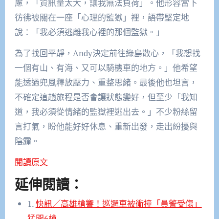
慮，「資訊量太大，讓我無法負荷」。他形容當下
彷彿被關在一座「心理的監獄」裡，語帶堅定地
說：「我必須逃離我心裡的那個監獄。」
為了找回平靜，Andy決定前往綠島散心，「我想找
一個有山、有海、又可以騎機車的地方。」他希望
能透過兜風釋放壓力、重整思緒。最後他也坦言，
不確定這趟旅程是否會讓狀態變好，但至少「我知
道，我必須從情緒的監獄裡逃出去。」不少粉絲留
言打氣，盼他能好好休息、重新出發，走出紛擾與
陰霾。
閱讀原文
延伸閱讀：
1.
快訊／高雄槍響！巡邏車被衝撞「員警受傷」
猛開6槍