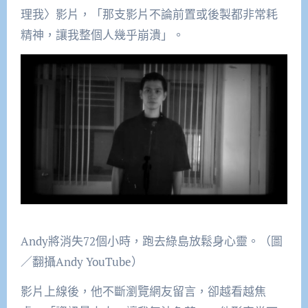
理我〉影片，「那支影片不論前置或後製都非常耗
精神，讓我整個人幾乎崩潰」。
Andy將消失72個小時，跑去綠島放鬆身心靈。（圖
／翻攝Andy YouTube）
影片上線後，他不斷瀏覽網友留言，卻越看越焦