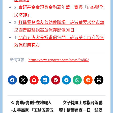
2.
會研基金會現身金融嘉年華 宣導「ESG與全
民防詐」
3.
打造零兒虐友善幼教職場 許淑華要求北市幼
兒園普設監視器並保存影像90日
4.
北市五泳客骨折求償無門 許淑華：市府簽無
效保單應究責
新聞來源：
https://new-reporter.com/news/94802/
文
青農+青創+在地職人
女子捷運上戒指滑落嚇
章
+友善商家 「五結五青五
壞！捷警追查一日 翡翠