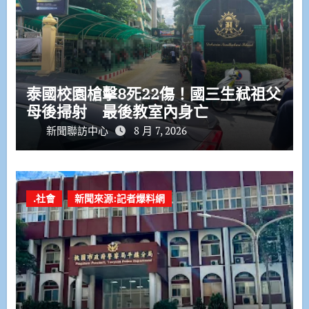
泰國校園槍擊8死22傷！國三生弒祖父
母後掃射 最後教室內身亡
新聞聯訪中心
8 月 7, 2026
.社會
新聞來源:記者爆料網