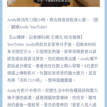
Andy將消失72個小時，跑去綠島放鬆身心靈。（圖
／翻攝Andy YouTube）
【Lai傳媒、記者爆料網/王傳文/綜合報導】
YouTuber Andy與前女友家寧分手後，因帳本糾紛
多次隔空交火，引發網友熱議。家寧母親更曾以誹
謗及違反個資法提告，但近期結果出爐，Andy獲不
起訴處分確定。事後他在社群上開心發聲，8日更於
頻道上傳新影片，吐露近來承受的龐大壓力，並宣
布將「消失72小時」，暫時遠離塵囂。
Andy在影片中表示，近期生活中的各種資訊與壓力
幾乎讓他崩潰，感覺頭腦快要爆掉。他坦言，壓垮
他的最後一根稻草，是先前發佈的〈張家人找人處