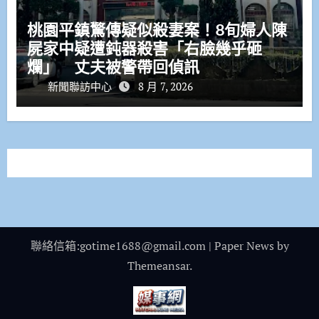
桃園平鎮驚傳疑似殺妻案！8旬婦人陳
屍家中疑遭鈍器殺害「右臉幾乎砸
爛」 丈夫被警帶回偵訊
新聞聯訪中心
8 月 7, 2026
聯絡信箱:gotime1688@gmail.com
|
Paper News
by
Themeansar
.