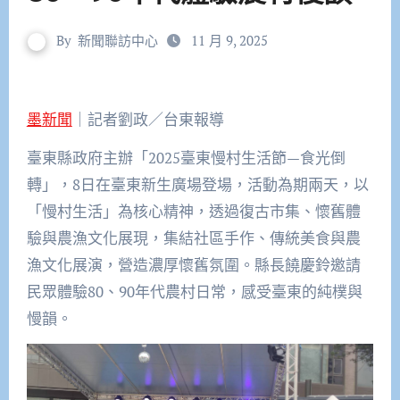
By
新聞聯訪中心
11 月 9, 2025
墨新聞
｜記者劉政／台東報導
臺東縣政府主辦「2025臺東慢村生活節—食光倒
轉」，8日在臺東新生廣場登場，活動為期兩天，以
「慢村生活」為核心精神，透過復古市集、懷舊體
驗與農漁文化展現，集結社區手作、傳統美食與農
漁文化展演，營造濃厚懷舊氛圍。縣長饒慶鈴邀請
民眾體驗80、90年代農村日常，感受臺東的純樸與
慢韻。