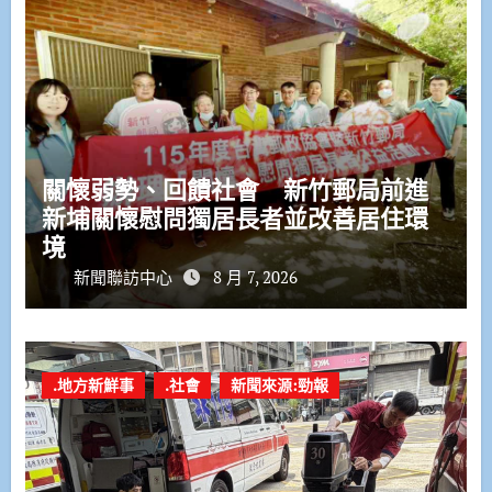
關懷弱勢、回饋社會 新竹郵局前進
新埔關懷慰問獨居長者並改善居住環
境
新聞聯訪中心
8 月 7, 2026
.地方新鮮事
.社會
新聞來源:勁報