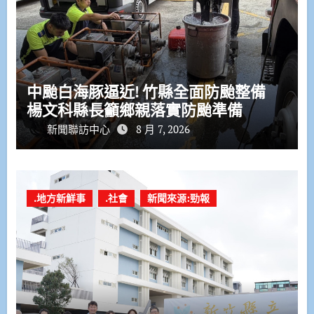
中颱白海豚逼近! 竹縣全面防颱整備
楊文科縣長籲鄉親落實防颱準備
新聞聯訪中心
8 月 7, 2026
.地方新鮮事
.社會
新聞來源:勁報