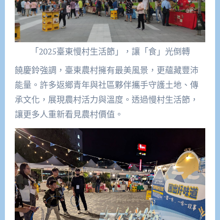
「2025臺東慢村生活節」，讓「食」光倒轉
饒慶鈴強調，臺東農村擁有最美風景，更蘊藏豐沛
能量。許多返鄉青年與社區夥伴攜手守護土地、傳
承文化，展現農村活力與溫度。透過慢村生活節，
讓更多人重新看見農村價值。