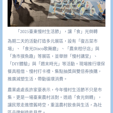
「2025臺東慢村生活節」，讓「食」光倒轉
為期二天的活動打造多元展區，設有「復古菜市
場」、「食光Disco歌舞廳」、「農來柑仔店」與
「漁市摸魚趣」等展區，並舉辦「慢村講堂」、
「DIY體驗」與「週末時光」等活動。現場推行環保
餐具租借、慢村打卡禮、集點抽獎與雙倍券換購，
推廣減塑生活，帶動循環消費。
農業處處長許家豪表示，今年慢村生活節不只是市
集，更是一場臺東農村派對。透過「食光倒轉」，
讓民眾走進懷舊時空，重溫農村飲食與生活，為社
區品牌創造能見度。