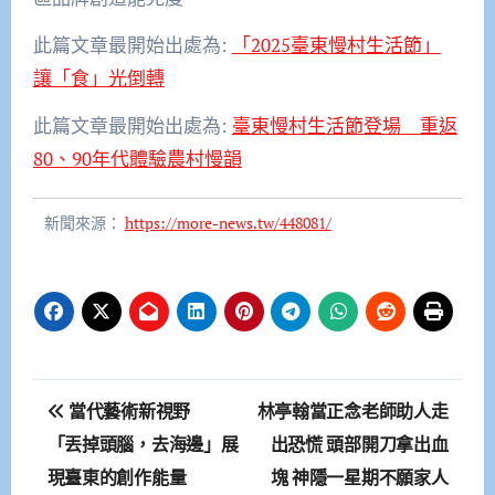
此篇文章最開始出處為:
「2025臺東慢村生活節」
讓「食」光倒轉
此篇文章最開始出處為:
臺東慢村生活節登場 重返
80、90年代體驗農村慢韻
新聞來源：
https://more-news.tw/448081/
文
當代藝術新視野
林亭翰當正念老師助人走
章
「丟掉頭腦，去海邊」展
出恐慌 頭部開刀拿出血
現臺東的創作能量
塊 神隱一星期不願家人
導