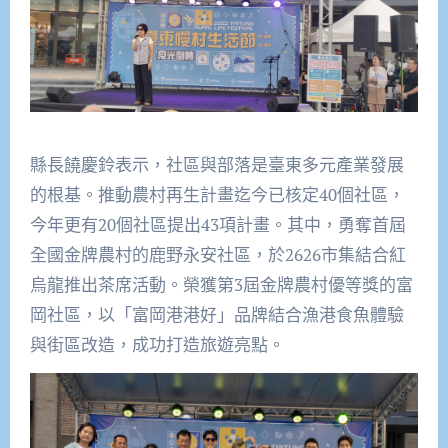
縣長饒慶鈴表示，社區與部落是臺東多元產業發展
的根基。推動農村再生計畫迄今已核定40個社區，
今年更有20個社區提出43項計畫。其中，勇奪首屆
全國金牌農村的鹿野永安社區，於2626市集結合紅
烏龍推出茶席活動。榮獲第3屆金牌農村優等獎的富
岡社區，以「富岡港港好」品牌結合漁港食魚體驗
與街區改造，成功打造旅遊亮點。