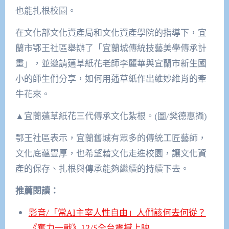
也能扎根校園。
在文化部文化資產局和文化資產學院的指導下，宜
蘭市鄂王社區舉辦了「宜蘭城傳統技藝美學傳承計
畫」，並邀請蓪草紙花老師李麗華與宜蘭市新生國
小的師生們分享，如何用蓪草紙作出維妙維肖的牽
牛花來。
▲宜蘭蓪草紙花三代傳承文化紮根。(圖/樊德惠攝)
鄂王社區表示，宜蘭舊城有眾多的傳統工匠藝師，
文化底蘊豐厚，也希望藉文化走進校園，讓文化資
產的保存、扎根與傳承能夠繼續的持續下去。
推薦閱讀：
影音/「當AI主宰人性自由」人們該何去何從？
《奮力一戰》12/5全台震撼上映