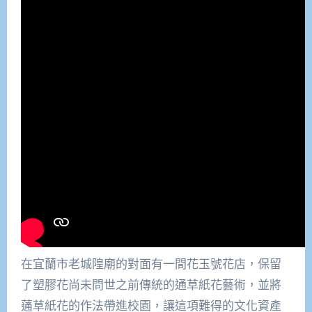
在宜蘭市老城隍廟的對面有一間花玉號花店，保留
了塑膠花尚未問世之前傳統的通草紙花藝術，並將
蓪草紙花的作法帶進校園，讓這項難得的文化資產