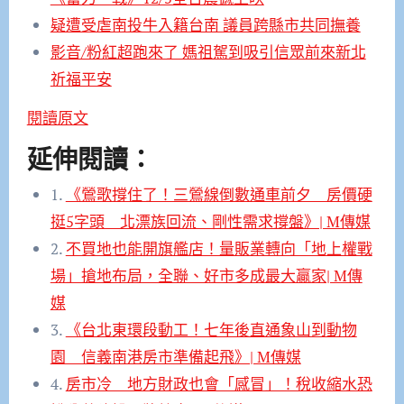
疑遭受虐南投牛入籍台南 議員跨縣市共同撫養
影音/粉紅超跑來了 媽祖駕到吸引信眾前來新北
祈福平安
閱讀原文
延伸閱讀：
1.
《鶯歌撐住了！三鶯線倒數通車前夕 房價硬
挺5字頭 北漂族回流、剛性需求撐盤》| M傳媒
2.
不買地也能開旗艦店！量販業轉向「地上權戰
場」搶地布局，全聯、好市多成最大贏家| M傳
媒
3.
《台北東環段動工！七年後直通象山到動物
園 信義南港房市準備起飛》| M傳媒
4.
房市冷 地方財政也會「感冒」！稅收縮水恐