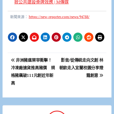
掀公共建設骨牌效應 | M傳媒
新聞來源：
https://new-reporter.com/news/94788/
文
非洲豬瘟禁宰衝擊！
影音/從傳統走向文創 林
章
冷凍廠搶貨推高豬價 規
朝欽走入宜蘭校園分享燈
格豬飆破111元創近年新
籠創意
導
高
覽