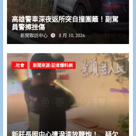
高雄警車深夜返所突自撞圍籬！副駕
員警擦挫傷
新聞聯訪中心
8 月 10, 2026
.社會
新聞來源:記者爆料網
新莊長照中心遭潑漆放鞭炮！ 疑欠