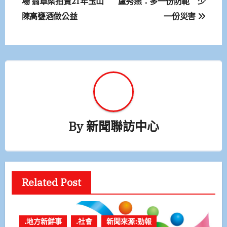
章
場 翁章梁拍賣21年玉山
盧秀燕：多一份防範 少
陳高甕酒做公益
一份災害
導
覽
By
新聞聯訪中心
Related Post
.地方新鮮事
.社會
新聞來源:勁報