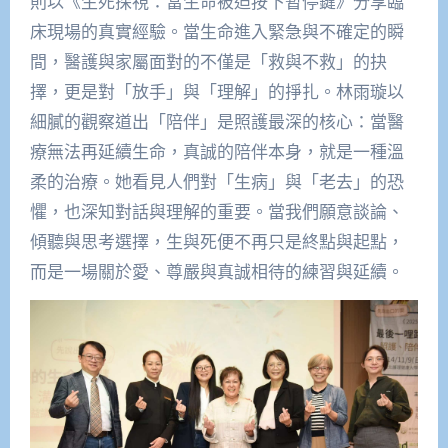
則以《生死探視：當生命被迫按下暫停鍵》分享臨
床現場的真實經驗。當生命進入緊急與不確定的瞬
間，醫護與家屬面對的不僅是「救與不救」的抉
擇，更是對「放手」與「理解」的掙扎。林雨璇以
細膩的觀察道出「陪伴」是照護最深的核心：當醫
療無法再延續生命，真誠的陪伴本身，就是一種溫
柔的治療。她看見人們對「生病」與「老去」的恐
懼，也深知對話與理解的重要。當我們願意談論、
傾聽與思考選擇，生與死便不再只是終點與起點，
而是一場關於愛、尊嚴與真誠相待的練習與延續。