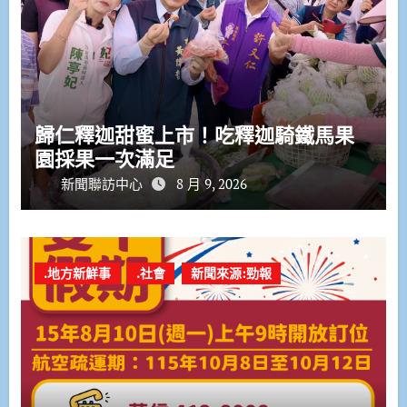
歸仁釋迦甜蜜上市！吃釋迦騎鐵馬果
園採果一次滿足
新聞聯訪中心
8 月 9, 2026
.地方新鮮事
.社會
新聞來源:勁報