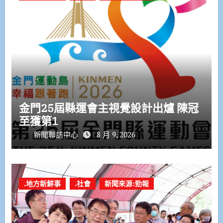
金門25屆縣運會主視覺設計出爐 陳冠
至獲第1
新聞聯訪中心
8 月 9, 2026
.地方新鮮事
.社會
新聞來源:勁報