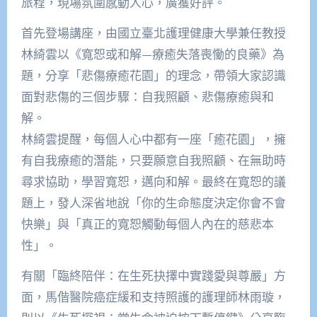
旅程，現場氛圍感動人心，廣獲好評。
首先登場講座，由國立臺北護理健康大學兼任教授
林綺雲以《寬恕或和解—療癒失落喪慟的良藥》為
題，分享「悲傷療癒花園」的理念，帶領大家認識
面對悲傷的三個步驟：自我照顧、悲傷療癒與和
解。
林綺雲提醒，每個人心中都有一座「癒花園」，擁
有自我療癒的潛能，只要願意自我照顧、在無助時
尋求協助，學習寬恕，邁向和解。最終在寬恕的議
題上，發人深省地說「你的生命態度決定你會不會
快樂」與「真正的寬恕觸動每個人內在的慈悲本
性」。
有關「臨終陪伴：在生死抉擇中實踐愛與尊嚴」方
面，馬偕醫院癌症緩和支持照護的護理師林雨璇，