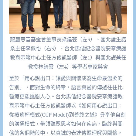
龍巖慈善基金會董事長梁建芸（左3）、國北護生諮
系主任李佩怡（右3）、台北馬偕紀念醫院安寧療護
教育示範中心主任方俊凱醫師（左1）與國北護兼任
教授林綺雲（左4）等學者專家與會
至於「用心說出口：讓愛與關懷成為生命最溫柔的
告別」，面對生命的終章，語言與愛的傳遞往往比
醫療更能撫慰人心。台北馬偕紀念醫院安寧療護教
育示範中心主任方俊凱醫師以《如何用心說出口：
從療癒杯模式(CUP Model)到善終之道》分享他自創
的溝通模式，帶領聽眾思考如何在疾病、臨終與關
係的各個階段中，以真誠的表達傳遞理解與關懷，