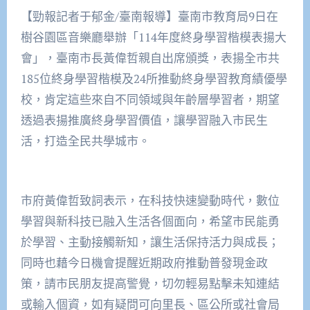
【勁報記者于郁金/臺南報導】臺南市教育局9日在
樹谷園區音樂廳舉辦「114年度終身學習楷模表揚大
會」，臺南市長黃偉哲親自出席頒獎，表揚全市共
185位終身學習楷模及24所推動終身學習教育績優學
校，肯定這些來自不同領域與年齡層學習者，期望
透過表揚推廣終身學習價值，讓學習融入市民生
活，打造全民共學城市。
市府黃偉哲致詞表示，在科技快速變動時代，數位
學習與新科技已融入生活各個面向，希望市民能勇
於學習、主動接觸新知，讓生活保持活力與成長；
同時也藉今日機會提醒近期政府推動普發現金政
策，請市民朋友提高警覺，切勿輕易點擊未知連結
或輸入個資，如有疑問可向里長、區公所或社會局