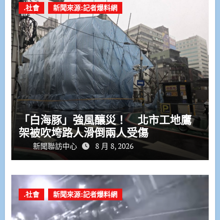
.社會
新聞來源:記者爆料網
「白海豚」強風釀災！ 北市工地鷹
架被吹垮路人滑倒兩人受傷
新聞聯訪中心
8 月 8, 2026
.社會
新聞來源:記者爆料網