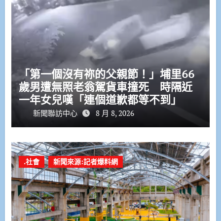
「第一個沒有祢的父親節！」埔里66
歲男遭無照老翁駕貨車撞死 時隔近
一年女兒嘆「連個道歉都等不到」
新聞聯訪中心
8 月 8, 2026
.社會
新聞來源:記者爆料網