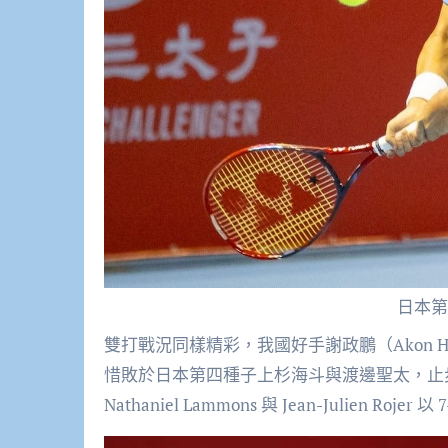
日本第
雙打戰況同樣精彩，我國好手謝政鵬（Akon Hsie
惜敗於日本第四種子上杉海斗與渡邊聖太，止
Nathaniel Lammons 與 Jean-Julien