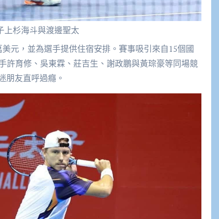
子上杉海斗與渡邊聖太
6萬美元，並為選手提供住宿安排。賽事吸引來自15個國
好手許育修、吳東霖、莊吉生、謝政鵬與黃琮豪等同場競
迷朋友直呼過癮。