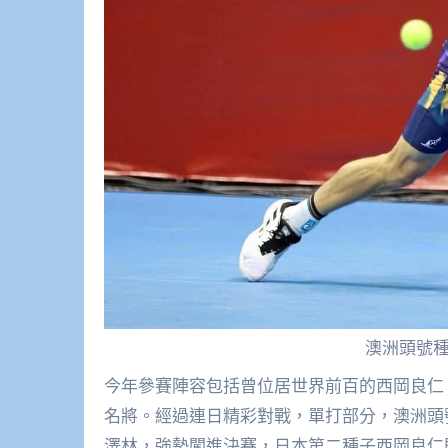
澳洲頭號種子J
今年參賽陣容包括曾位居世界前百的西岡良仁
名將。經過連日精彩對戰，單打部分，澳洲頭號種子 
澤林，強勢闖進決賽，日本第二種子西岡良仁則經歷