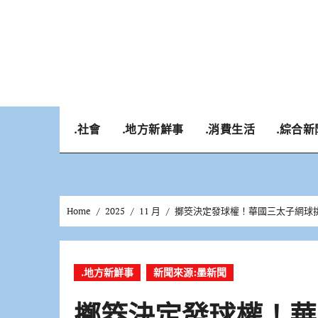
Skip
to
content
.社會
.地方新鮮事
.消費生活
.綜合新
Home
2025
11 月
擲筊決定發球權！華國三太子網球
.地方新鮮事
新聞來源:墨新聞
擲筊決定發球權！