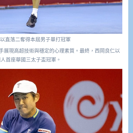
以直落二奪得本屆男子單打冠軍
手展現高超技術與穩定的心理素質。最終，西岡良仁以
下個人首座華國三太子盃冠軍。