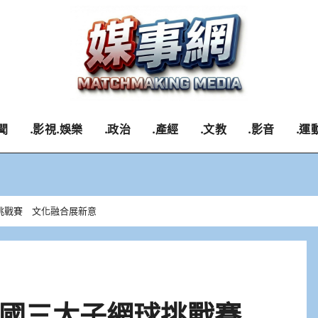
聞
.影視.娛樂
.政治
.產經
.文教
.影音
.運
挑戰賽 文化融合展新意
華國三太子網球挑戰賽