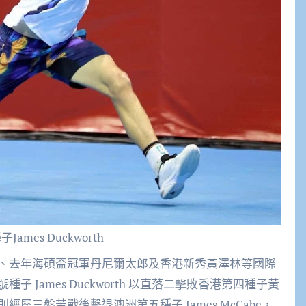
ames Duckworth
、去年海碩盃冠軍丹尼爾太郎及香港新秀黃澤林等國際
James Duckworth 以直落二擊敗香港第四種子黃
三盤苦戰後擊退澳洲第五種子 James McCabe，