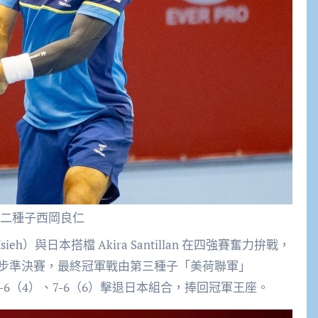
二種子西岡良仁
h）與日本搭檔 Akira Santillan 在四強賽奮力拚戰，
步準決賽，最終冠軍戰由第三種子「美荷聯軍」
 Rojer 以 7-6（4）、7-6（6）擊退日本組合，捧回冠軍王座。