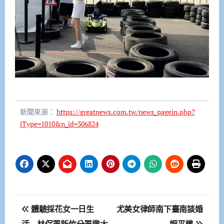
新聞來源：
https://greatnews.com.tw/news_pagein.php?
iType=1010&n_id=306824
文
體驗採花女一日生
尤美女律師南下臺南談婚
活 林保署新竹分署邀大
姻平權