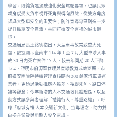
學習，既讓貨運駕駛強化安全駕駛要領，也讓民眾
親身感受大貨車視野死角與轉向風險，從雙方角度
認識大型車安全的重要性；防詐宣導專區則進一步
提升民眾安全意識，共同打造安全有禮的城市環
境。​
交通局局長王銘德指出，大型車事故常致重大死
傷，數據顯示臺南市 114 年 1 至 7 月大型車涉入事
故 30 日內死亡案件 17 人，較去年同期 20 人下降
15%，證明市府源頭管理與宣導教育成效漸顯。市
府道安團隊除持續管理查核轄內 300 餘家汽車貨運
業者，更透過活動推廣內輪差、視野死角、路口停
讓等觀念；今年新增的人本交通教具體驗區，以互
動方式讓參與者理解「禮讓行人、尊重路權」，呼
應「府城有禮 人本交通新文化」宣導理念，助力雙
向提升駕駛與用路人安全意識。​