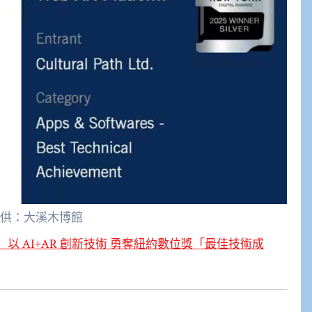
供：大溪木博館
速秀」以 AI+AR 創新技術 勇奪紐約數位獎「最佳技術成