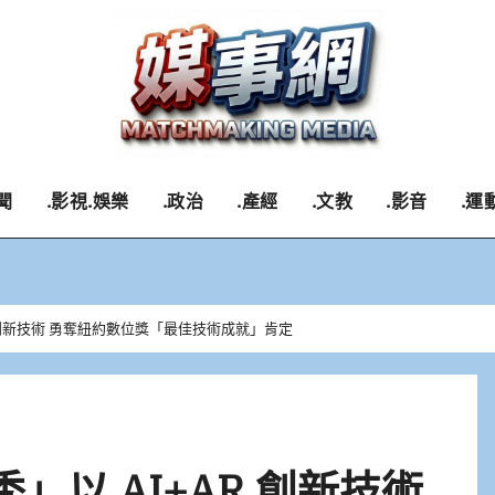
聞
.影視.娛樂
.政治
.產經
.文教
.影音
.運
+AR 創新技術 勇奪紐約數位獎「最佳技術成就」肯定
速秀」以 AI+AR 創新技術