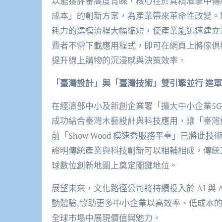
以能獲評審高度青睞，核心在於其精准擊中傳
成本」的創新方案，為產業帶來革命性改變。運用
耗力的建模流程大幅縮短，使產業能迅速建立數位
費者不需下載應用程式，即可在網頁上將傢俱
提升線上購物的沉浸感與決策效率。
「臺灣設計」與「臺灣技術」雙引擎並行 進
在經濟部中小及新創企業署「擴大中小企業5G創
成功結合臺灣木藝設計與科技應用，讓「臺灣
前「Show Wood 模速秀服務平臺」已將此
證明傳統產業與科技創新可以相輔相成，傳統工
球數位創新地圖上奠定關鍵地位。
展望未來，文化路徑公司將持續投入於 AI 與 A
動體驗,協助更多中小企業以高效率、低成本
全球市場中展現價值與魅力。