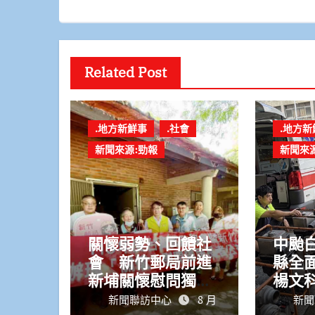
Related Post
.地方新鮮事
.社會
.地方新
新聞來源:勁報
新聞來
關懷弱勢、回饋社
中颱白
會 新竹郵局前進
縣全
新埔關懷慰問獨居
楊文
長者並改善居住環
落實
新聞聯訪中心
8 月
新聞