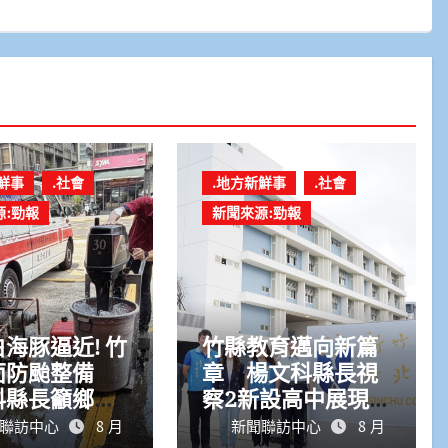
鮮事
.社會
.地方新鮮事
.社會
源:勁報
新聞來源:勁報
海豚逼近! 竹
竹縣教育邁向新篇
面防颱整備
章 楊文科縣長視
科縣長籲鄉親
察2新設高中展現
防颱準備
高中五大方案成果
聯訪中心
8 月
新聞聯訪中心
8 月