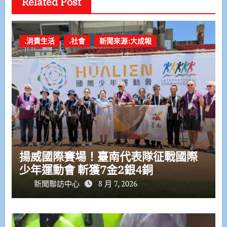
Related Post
.消費生活
.社會
新聞來源:大成報
揚威國際賽場！臺南代表隊征戰國際
少年運動會 斬獲7金2銀4銅
新聞聯訪中心
8 月 7, 2026