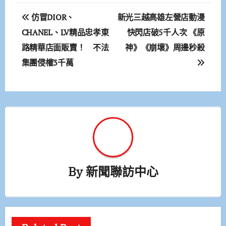
文
仿冒DIOR、
新光三越高雄左營店動漫
章
CHANEL、LV精品忠孝東
快閃店破5千人次 《原
路精華店面販賣！ 不法
神》《崩壞》周邊秒殺
導
集團侵權3千萬
覽
By
新聞聯訪中心