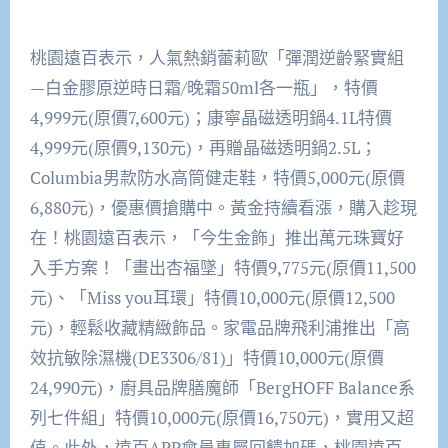
桃園遠百表示，人氣熱銷蕾莉歐「彈潤逆齡緊實組
—白金膠原逆時日霜/晚霜50ml各一瓶」，特價
4,999元(原價7,600元)；康寧晶磁透明鍋4.1L特價
4,999元(原價9,130元)，再贈晶磁透明鍋2.5L；
Columbia男款防水高筒健走鞋，特價5,000元(原價
6,880元)，優惠價搶購中。黃金持續看漲，購入趁現
在！桃園遠百表示，「今生金飾」推出萬元珠寶好
入手方案！「畫出杏福墜」特價9,775元(原價11,500
元)、「Miss you耳環」特價10,000元(原價12,500
元)，輕鬆收藏精緻飾品。家電品牌飛利浦推出「高
效抗敏除濕機(DE3306/81)」特價10,000元(原價
24,990元)，廚具品牌膳魔師「BergHOFF Balance系
列七件組」特價10,000元(原價16,750元)，實用又超
值。此外，遠百APP會員專屬回饋加碼，桃園遠百