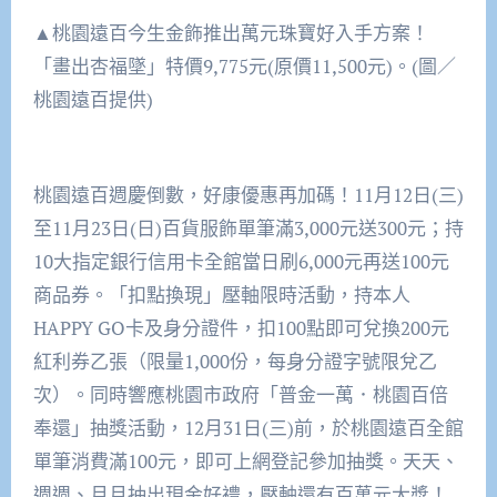
▲桃園遠百今生金飾推出萬元珠寶好入手方案！
「畫出杏福墜」特價9,775元(原價11,500元)。(圖／
桃園遠百提供)
桃園遠百週慶倒數，好康優惠再加碼！11月12日(三)
至11月23日(日)百貨服飾單筆滿3,000元送300元；持
10大指定銀行信用卡全館當日刷6,000元再送100元
商品券。「扣點換現」壓軸限時活動，持本人
HAPPY GO卡及身分證件，扣100點即可兌換200元
紅利券乙張（限量1,000份，每身分證字號限兌乙
次）。同時響應桃園市政府「普金一萬．桃園百倍
奉還」抽獎活動，12月31日(三)前，於桃園遠百全館
單筆消費滿100元，即可上網登記參加抽獎。天天、
週週、月月抽出現金好禮，壓軸還有百萬元大獎！