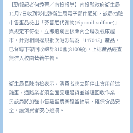
【勁報記者何秀菁／南投報導】南投縣政府衛生局
11月7日收到彰化縣衛生局電子郵件通知，該局抽驗
市售蛋品檢出「芬普尼代謝物(Fipronil-sulfone)」
與規定不符後，立即追蹤查核縣內全聯及楓康超
市，針對相關違規批次溯源碼為「I47045」產品，
已督導下架回收總計810盒(8100顆)，上述產品經查
無流入校園營養午餐。
衛生局長陳南松表示，消費者應立即停止食用前述
雞蛋，通路業者須全面受理退貨並辦理回收作業。
另該局將加強市售雞蛋農藥殘留抽驗，確保食品安
全，讓消費者安心選購。