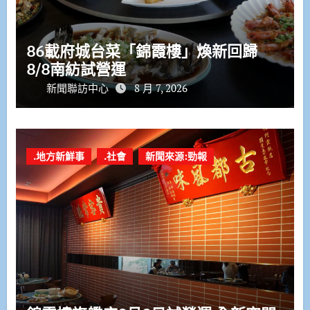
86載府城台菜「錦霞樓」煥新回歸
8/8南紡試營運
新聞聯訪中心
8 月 7, 2026
.地方新鮮事
.社會
新聞來源:勁報