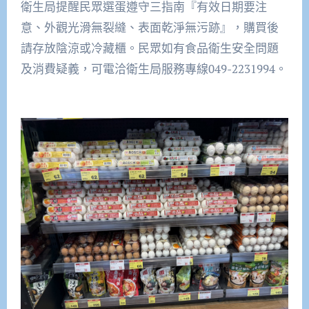
衛生局提醒民眾選蛋遵守三指南『有效日期要注
意、外觀光滑無裂縫、表面乾淨無污跡』，購買後
請存放陰涼或冷藏櫃。民眾如有食品衛生安全問題
及消費疑義，可電洽衛生局服務專線049-2231994。