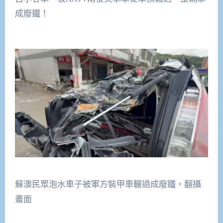
成廢鐵！
蘇澳民眾泡水車子被軍方裝甲車輾過成廢鐵。翻攝
畫面