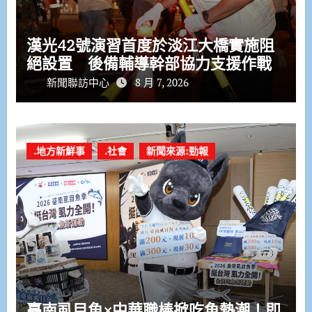
漢光42號演習首度於淡江大橋實施阻
絕設置 後備輔導幹部協力支援作戰
新聞聯訪中心
8 月 7, 2026
.地方新鮮事
.社會
新聞來源:勁報
臺南虱目魚×中華職棒掀吃魚熱潮！即