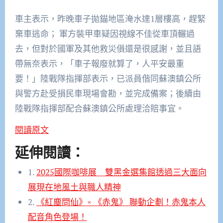
車主表示，昨晚車子拋錨地區淹水達1層樓高，趕緊
棄車逃命； 軍方裝甲車疑因視線不佳從車頂輾過
去，但對於國軍及其他救災傊還是很感謝，並且語
帶無奈表示，「車子報廢就算了，人平安最重
要！」陸戰隊指揮部表示，已派員偕同蘇澳鎮公所
與警方赴受損民車現場會勘，並完成備案；後續由
陸戰隊指揮部配合蘇澳鎮公所處理洽賠事宜。
閱讀原文
延伸閱讀：
1.
2025國際咖啡展 雙黑金選集館透過三大面向
展現在地風土與職人精神
2.
《紅塵問仙》× 《赤鬼》 聯動企劃！赤鬼本人
配音角色登場！