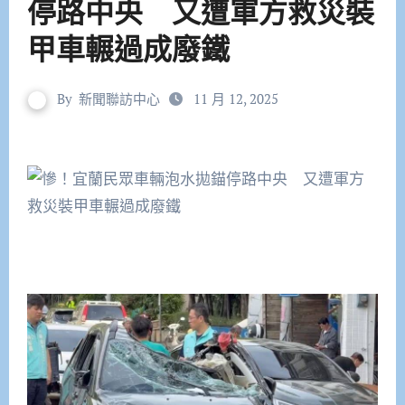
停路中央 又遭軍方救災裝
甲車輾過成廢鐵
By
新聞聯訪中心
11 月 12, 2025