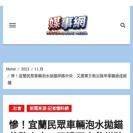
Skip
to
content
Home
2025
11 月
慘！宜蘭民眾車輛泡水拋錨停路中央 又遭軍方救災裝甲車輾過成廢
鐵
.社會
新聞來源:記者爆料網
慘！宜蘭民眾車輛泡水拋錨