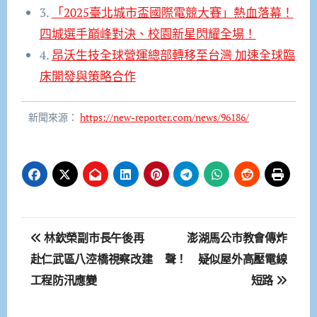
3.
「2025臺北城市盃國際電競大賽」熱血落幕！
四城選手巔峰對決、校園新星閃耀全場！
4.
昂沃生技全球營運總部轉移至台灣 加速全球臨
床開發與策略合作
新聞來源：
https://new-reporter.com/news/96186/
文
林欽榮副市長午後再
澎湖馬公市教會傳炸
章
赴仁武區八涳橋視察改建
聲！ 疑似屋外高壓電線
工程防汛應變
短路
導