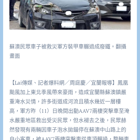
蘇澳民眾車子被救災軍方裝甲車輾過成廢鐵。翻攝
畫面
【Lai傳媒、記者爆料網／周庭慶／宜蘭報導】鳳凰
颱風加上東北季風帶來豪雨，造成宜蘭縣蘇澳鎮嚴
重淹水災情，許多街道成河流且積水幾近一層樓
高，軍方昨（11）日晚間出動AAV7兩棲突擊車至淹
水嚴重地區救出受災民眾，但水褪去之後，民眾赫
然發現有兩輛因車子泡水拋錨停在蘇澳中山路上的
自小客車，被AAV7兩棲突擊車從車頂輾過，整輛車