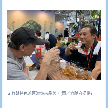
▲竹縣特色茶區邀你來品茗。(圖／竹縣府提供)