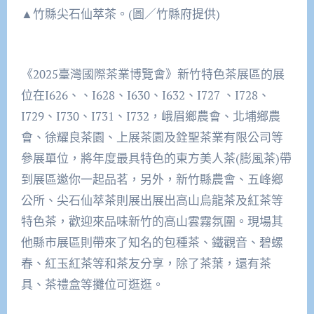
▲竹縣尖石仙萃茶。(圖／竹縣府提供)
《2025臺灣國際茶業博覽會》新竹特色茶展區的展
位在I626、、I628、I630、I632、I727 、I728、
I729、I730、I731、I732，峨眉鄉農會、北埔鄉農
會、徐耀良茶園、上展茶園及銓聖茶業有限公司等
參展單位，將年度最具特色的東方美人茶(膨風茶)帶
到展區邀你一起品茗，另外，新竹縣農會、五峰鄉
公所、尖石仙萃茶則展出展出高山烏龍茶及紅茶等
特色茶，歡迎來品味新竹的高山雲霧氛圍。現場其
他縣市展區則帶來了知名的包種茶、鐵觀音、碧螺
春、紅玉紅茶等和茶友分享，除了茶葉，還有茶
具、茶禮盒等攤位可逛逛。