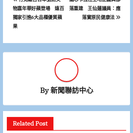
章
物嘉年華好蘋登場 遠百
落重建 王仙蓮議員：應
獨家引進6大品種優質蘋
落實原民健康法
導
果
覽
By
新聞聯訪中心
Related Post