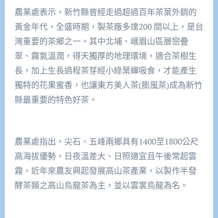
農業處表示，新竹縣曾經走過超過百年茶葉外銷的
黃金年代，全盛時期，製茶廠多達200 間以上，是台
灣重要的茶鄉之一。其中北埔、峨眉山區層巒疊
翠、霧氣溫潤，得天獨厚的地理環境，適合茶樹生
長，加上生長過程茶芽經小綠葉蟬吸食，才能產生
獨特的花果蜜香，也讓東方美人茶(膨風茶)成為新竹
縣最重要的特色好茶。
農業處指出，尖石、五峰兩鄉具有1400至1800公尺
高海拔優勢，日夜溫差大、日照適宜且午後常起雲
霧，近年來農友興起發展高山茶產業，以製作半發
酵茶類之高山烏龍茶為主，並以雲裳烏龍為名。