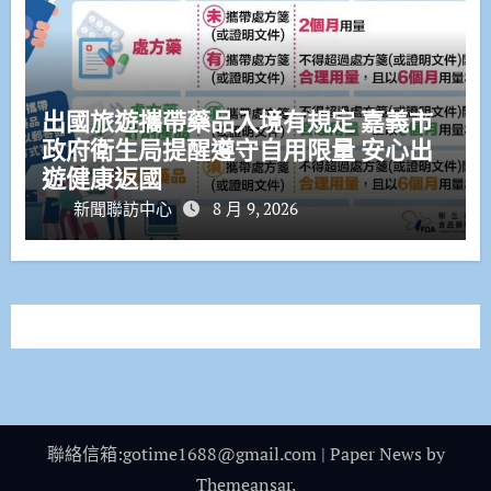
出國旅遊攜帶藥品入境有規定 嘉義市
政府衛生局提醒遵守自用限量 安心出
遊健康返國
新聞聯訪中心
8 月 9, 2026
聯絡信箱:gotime1688@gmail.com
|
Paper News
by
Themeansar
.