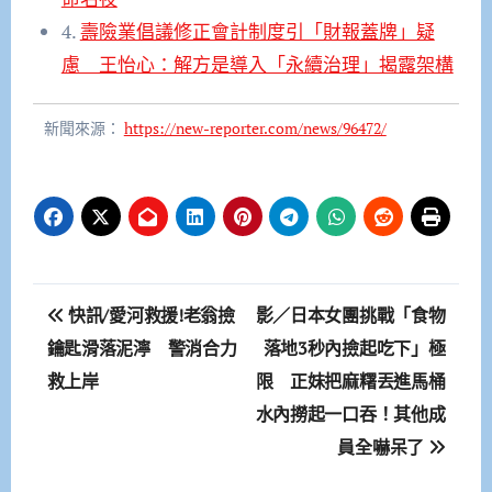
4.
壽險業倡議修正會計制度引「財報蓋牌」疑
慮 王怡心：解方是導入「永續治理」揭露架構
新聞來源：
https://new-reporter.com/news/96472/
文
快訊/愛河救援!老翁撿
影／日本女團挑戰「食物
章
鑰匙滑落泥濘 警消合力
落地3秒內撿起吃下」極
救上岸
限 正妹把麻糬丟進馬桶
導
水內撈起一口吞！其他成
覽
員全嚇呆了