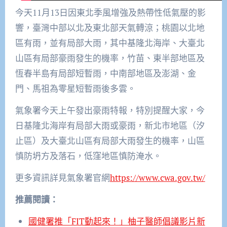
今天11月13日因東北季風增強及熱帶性低氣壓的影
響，臺灣中部以北及東北部天氣轉涼；桃園以北地
區有雨，並有局部大雨，其中基隆北海岸、大臺北
山區有局部豪雨發生的機率，竹苗、東半部地區及
恆春半島有局部短暫雨，中南部地區及澎湖、金
門、馬祖為零星短暫雨後多雲。
氣象署今天上午發出豪雨特報，特別提醒大家，今
日基隆北海岸有局部大雨或豪雨，新北市地區（汐
止區）及大臺北山區有局部大雨發生的機率，山區
慎防坍方及落石，低窪地區慎防淹水。
更多資訊詳見氣象署官網
https://www.cwa.gov.tw/
推薦閱讀：
國健署推「FIT動起來！」柚子醫師倡議影片新