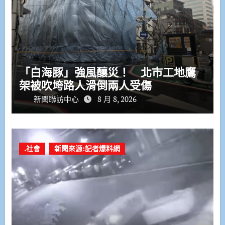
「白海豚」強風釀災！ 北市工地鷹
架被吹垮路人滑倒兩人受傷
新聞聯訪中心
8 月 8, 2026
.社會
新聞來源:記者爆料網