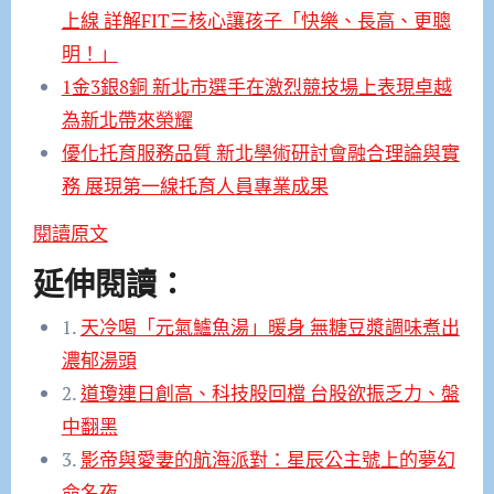
上線 詳解FIT三核心讓孩子「快樂、長高、更聰
明！」
1金3銀8銅 新北市選手在激烈競技場上表現卓越
為新北帶來榮耀
優化托育服務品質 新北學術研討會融合理論與實
務 展現第一線托育人員專業成果
閱讀原文
延伸閱讀：
1.
天冷喝「元氣鱸魚湯」暖身 無糖豆漿調味煮出
濃郁湯頭
2.
道瓊連日創高、科技股回檔 台股欲振乏力、盤
中翻黑
3.
影帝與愛妻的航海派對：星辰公主號上的夢幻
命名夜