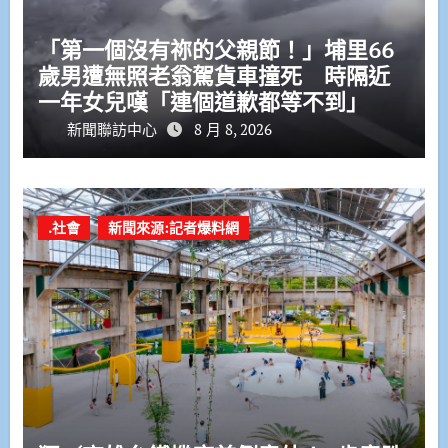
「第一個沒有祢的父親節！」埔里66
歲男遭無照老翁駕貨車撞死 時隔近
一年女兒嘆「連個道歉都等不到」
新聞聯訪中心
8 月 8, 2026
.社會
新聞來源:記者爆料網