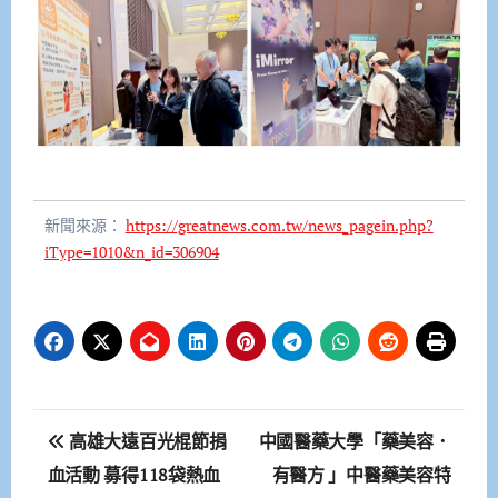
新聞來源：
https://greatnews.com.tw/news_pagein.php?
iType=1010&n_id=306904
文
高雄大遠百光棍節捐
中國醫藥大學「藥美容．
章
血活動 募得118袋熱血
有醫方 」中醫藥美容特