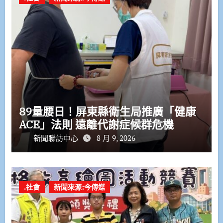
89量腰日！屏東縣衛生局推廣「健康
ACE」法則 遠離代謝症候群危機
新聞聯訪中心
8 月 9, 2026
.社會
新聞來源:今傳媒