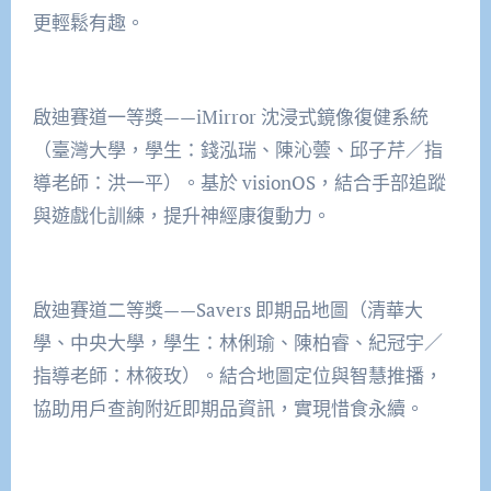
更輕鬆有趣。
啟迪賽道一等獎——iMirror 沈浸式鏡像復健系統
（臺灣大學，學生：錢泓瑞、陳沁蕓、邱子芹／指
導老師：洪一平）。基於 visionOS，結合手部追蹤
與遊戲化訓練，提升神經康復動力。
啟迪賽道二等獎——Savers 即期品地圖（清華大
學、中央大學，學生：林俐瑜、陳柏睿、紀冠宇／
指導老師：林筱玫）。結合地圖定位與智慧推播，
協助用戶查詢附近即期品資訊，實現惜食永續。