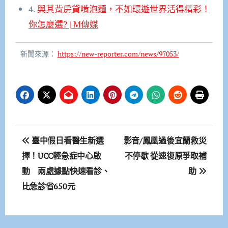
4.
與其背房貸啃泡麵，不如環遊世界活得精彩！
你怎麼選? | M傳媒
新聞來源：
https://new-reporter.com/news/97053/
文
臺中假日看醫生新選
影音/鳳凰過後宜蘭救災
章
擇！UCC輕急症中心啟
不停歇 從速復原爭取補
動 兩處據點快速看診、
助
導
比急診省650元
覽