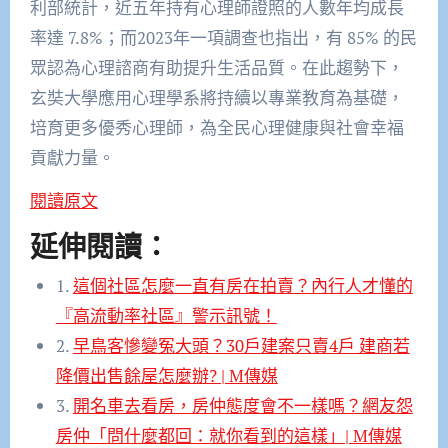
利部統計，近五年持有心理師證照的人數年均成長
率達 7.8%；而2023年一項調查也指出，有 85% 的民
眾認為心理諮商有助提升生活品質。在此趨勢下，
玄奘大學應用心理學系將持續以專業教育為基礎，
培育更多優秀心理師，為全民心理健康與社會幸福
貢獻力量。
閱讀原文
延伸閱讀：
1.
這個社區怎麼一直有房在拍賣？內行人才懂的
『高流動率社區』警示訊號！
2.
早鳥客慘變冤大頭？30戶建案只賣4戶 建商若
降價出售餘屋怎麼辦? | M傳媒
3.
開名車去看房，房仲態度會不一樣嗎？網友怨
房仲「問什麼都回：就你看到的這樣」| M傳媒