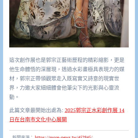
這次創作展也是郭宗正藝術歷程的精彩縮影，更是
他生命體悟的深層現，透過水彩畫極具表現力的媒
材，郭宗正帶領觀眾走入既寫實又詩意的現實世
界，力邀大家細細體會他筆尖下的光影與心靈流
動。
此篇文章最開始出處為:
2025郭宗正水彩創作展 14
日在台南市文化中心展開
新聞來源：
https://more-news.tw/452845/