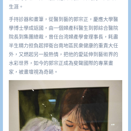
生涯。
手持診器和畫筆，從醫到藝的郭宗正，慶應大學醫
學博士學成返國，由一個婦產科醫生到郭綜合醫院
院長到集團總裁，曾任台湾婦產學會理事長，耗盡
半生精力担負起捍衛台南地區民衆健康的重責大任
外，又燃起另一股熱情，把他的愛延伸到藝術界的
水彩世界，如今的郭宗正成為斐聲國際的專業畫
家，被畫壇視為奇葩。