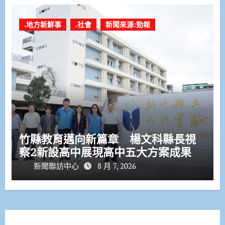
.地方新鮮事
.社會
新聞來源:勁報
竹縣教育邁向新篇章 楊文科縣長視
察2新設高中展現高中五大方案成果
新聞聯訪中心
8 月 7, 2026