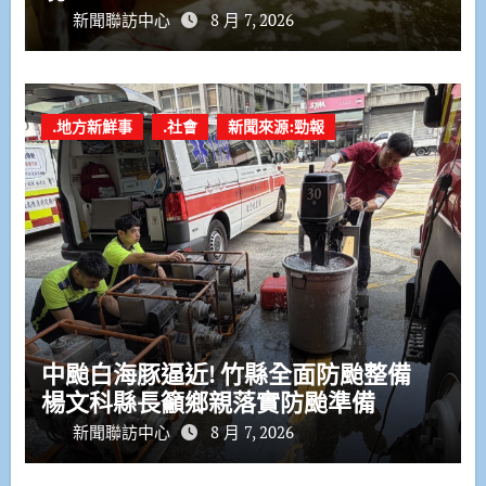
新聞聯訪中心
8 月 7, 2026
.地方新鮮事
.社會
新聞來源:勁報
中颱白海豚逼近! 竹縣全面防颱整備
楊文科縣長籲鄉親落實防颱準備
新聞聯訪中心
8 月 7, 2026