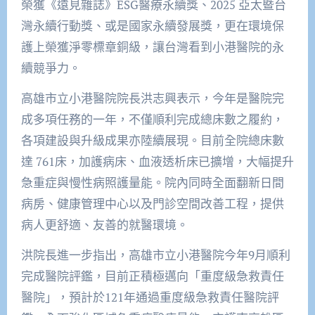
榮獲《遠見雜誌》ESG醫療永續獎、2025 亞太暨台
灣永續行動獎、或是國家永續發展獎，更在環境保
護上榮獲淨零標章銅級，讓台灣看到小港醫院的永
續競爭力。
高雄市立小港醫院院長洪志興表示，今年是醫院完
成多項任務的一年，不僅順利完成總床數之履約，
各項建設與升級成果亦陸續展現。目前全院總床數
達 761床，加護病床、血液透析床已擴增，大幅提升
急重症與慢性病照護量能。院內同時全面翻新日間
病房、健康管理中心以及門診空間改善工程，提供
病人更舒適、友善的就醫環境。
洪院長進一步指出，高雄市立小港醫院今年9月順利
完成醫院評鑑，目前正積極邁向「重度級急救責任
醫院」，預計於121年通過重度級急救責任醫院評