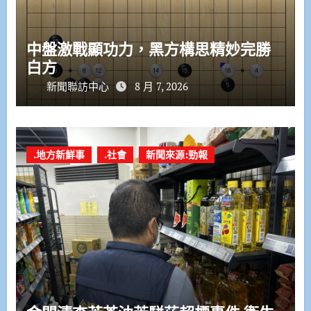
中盤激戰顯功力，黑方構思精妙完勝
白方
新聞聯訪中心
8 月 7, 2026
.地方新鮮事
.社會
新聞來源:勁報