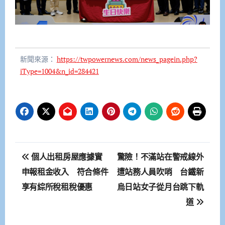
新聞來源：
https://twpowernews.com/news_pagein.php?
iType=1004&n_id=284421
文
個人出租房屋應據實
驚險！不滿站在警戒線外
章
申報租金收入 符合條件
遭站務人員吹哨 台鐵新
享有綜所稅租稅優惠
烏日站女子從月台跳下軌
導
道
覽