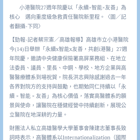
小港醫院27週年院慶以「永續×智能×友善」為
核心 邁向重度級急救責任醫院新里程。〈圖／記
者翻攝-下同〉
【勁報-記者蔡宗憲／高雄報導】高雄市立小港醫院
今(14)日舉辦「永續x智能x友善，共創i港醫」27週
年院慶，邀請中央健康保險署高屏業務組、在地立
法委員、議員、里長、中鋼、學校、地方企業與高
醫醫療體系到場祝賀，院長洪志興除感謝過去一年
各界對院方的支持與鼓勵，也期勉同仁持續以「永
續 × 智能 × 友善」為核心價值，落實高醫體系的願
景與使命，讓醫院在穩健經營中持續創新，展現公
立醫院在地深耕的力量。
財團法人私立高雄醫學大學董事會陳建志董事長致
詞時表示，高醫體系以Internationalization（國際