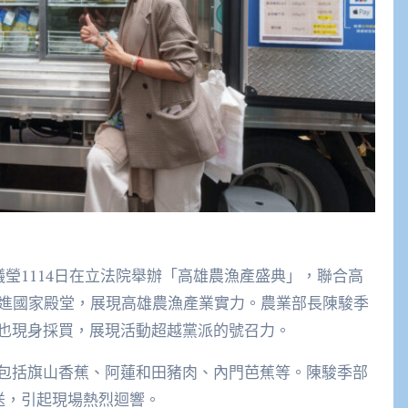
議瑩1114日在立法院舉辦「高雄農漁產盛典」，聯合高
帶進國家殿堂，展現高雄農漁產業實力。農業部長陳駿季
也現身採買，展現活動超越黨派的號召力。
包括旗山香蕉、阿蓮和田豬肉、內門芭蕉等。陳駿季部
送，引起現場熱烈迴響。