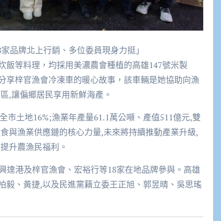
8家品牌北上行銷、多位委員現身力挺」
炊飯等料理，均採用美濃農會種植的高雄147號米製
分享梓官漁會冷凍車的暖心故事，該車輛是她協助向漁
區,讓偏鄉居民享用新鮮海產。
市土地16%;漁業年產量61.1萬公噸、產值511億元,雙
食與漁業供應鏈的核心力量,未來將持續推動產業升級,
,提升農漁民福利。
興達港及梓官漁會、宏裕行等18家在地品牌參與。高雄
柏毅、黃捷,以及民進黨籍立委王正旭、郭昱晴、吳思瑤