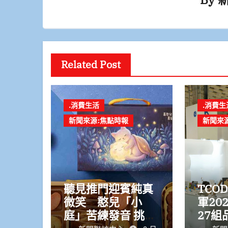
Related Post
.消費生活
.消費生
新聞來源:焦點時報
新聞來
聽見推門迎賓純真
TCO
微笑 憨兒「小
軍20
庭」苦練發音 挑戰
27組