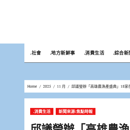
Skip
to
content
.社會
.地方新鮮事
.消費生活
.綜合新
Home
2025
11 月
邱議瑩辦「高雄農漁產盛典」18家
.消費生活
新聞來源:焦點時報
邱議瑩辦「高雄農漁