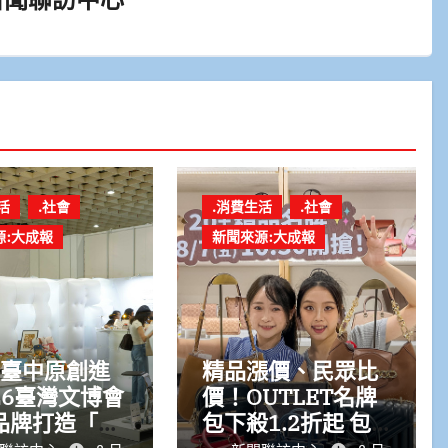
活
.社會
.消費生活
.社會
源:大成報
新聞來源:大成報
D臺中原創進
精品漲價、民眾比
26臺灣文博會
價！OUTLET名牌
品牌打造「質
包下殺1.2折起 包