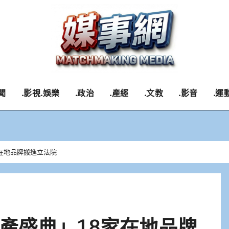
聞
.影視.娛樂
.政治
.產經
.文教
.影音
.運
在地品牌搬進立法院
產盛典」18家在地品牌