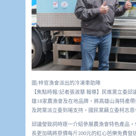
圖/梓官漁會派出的冷凍車助陣
【焦點時報/記者張淑慧 報導】民進黨立委邱
雄18家農漁會及在地品牌，將高雄山海特產
及跨黨派立委到場支持，國民黨籍立委柯志恩
邱議瑩致詞時逐一介紹參展農漁會特色產品，
長更加碼將原價每斤200元的紅心芭樂免費發