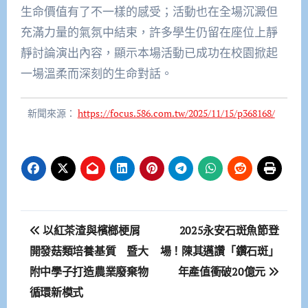
生命價值有了不一樣的感受；活動也在全場沉澱但
充滿力量的氣氛中結束，許多學生仍留在座位上靜
靜討論演出內容，顯示本場活動已成功在校園掀起
一場溫柔而深刻的生命對話。
新聞來源：
https://focus.586.com.tw/2025/11/15/p368168/
文
以紅茶渣與檳榔梗屑
2025永安石斑魚節登
章
開發菇類培養基質 暨大
場！陳其邁讚「鑽石斑」
附中學子打造農業廢棄物
年產值衝破20億元
導
循環新模式
覽