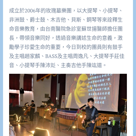
成立於2006年的玫瑰墓樂團，以大提琴、小提琴、
非洲鼓、爵士鼓、木吉他、貝斯、鋼琴等來詮釋生
命音樂教育，由台南醫院急診室蘇世揚醫師擔任團
長，帶領音樂同好，透過音樂講述生命的意義，激
勵學子珍愛生命的重要，今日到校的團員則有鼓手
及主唱趙家麟、BASS及主唱周逸凡、大提琴手莊佳
音、小提琴手陳沛彣、主奏吉他手陳竑道。