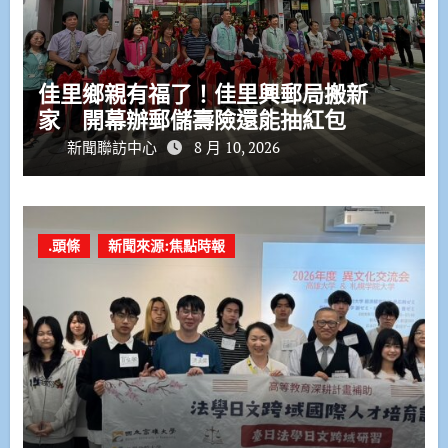
佳里鄉親有福了！佳里興郵局搬新
家 開幕辦郵儲壽險還能抽紅包
新聞聯訪中心
8 月 10, 2026
.頭條
新聞來源:焦點時報