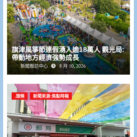
旗津風箏節連假湧入逾18萬人 觀光局:
帶動地方經濟強勢成長
新聞聯訪中心
8 月 10, 2026
.頭條
新聞來源:焦點時報