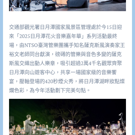
交通部觀光署日月潭國家風景區管理處於今15日迎
來「2025日月潭花火音樂嘉年華」系列活動最終
場，由NTSO臺灣管樂團攜手知名薩克斯風演奏家王
裕文老師同台獻演，磅礡的管樂與音色多變的薩克
斯風交織出動人樂章，吸引超過2萬4千名觀眾齊聚
日月潭向山遊客中心，共享一場國家級的音樂饗
宴，壓軸登場的420秒煙火秀，將日月潭湖畔妝點燦
爛色彩，為今年活動劃下完美句點。