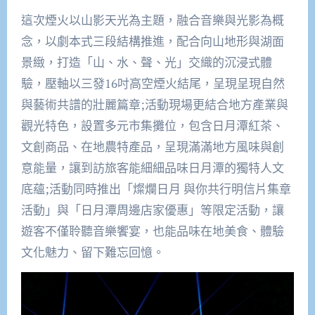
這次煙火以山影天光為主題，融合音樂與光影為概
念，以劇本式三段結構推進，配合向山地形與湖面
景緻，打造「山、水、聲、光」交織的沉浸式體
驗，壓軸以三發16吋高空煙火結尾，呈現呈現自然
與藝術共譜的壯麗篇章;活動現場更結合地方產業與
觀光特色，設置多元市集攤位，包含日月潭紅茶、
文創商品、在地農特產品，呈現滿滿地方風味與創
意能量，讓到訪旅客能細細品味日月潭的獨特人文
底蘊;活動同時推出「燦爛日月 與你共行明信片集章
活動」與「日月潭周邊店家優惠」等限定活動，讓
遊客不僅聆聽音樂饗宴，也能品味在地美食、體驗
文化魅力、留下難忘回憶。