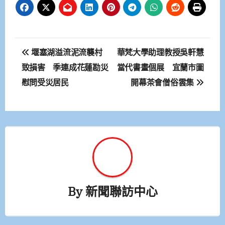
文
堰塞湖溢流泥流襲村
華梵大學助理教授吳軒慧
章
致損害 季連成花蓮勘災
當代書畫個展 宜蘭市圖
慰問受災居民
開幕茶會僧俗雲集
導
覽
By
新聞聯訪中心