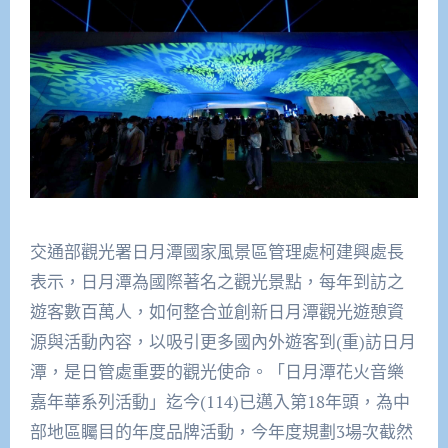
交通部觀光署日月潭國家風景區管理處柯建興處長
表示，日月潭為國際著名之觀光景點，每年到訪之
遊客數百萬人，如何整合並創新日月潭觀光遊憩資
源與活動內容，以吸引更多國內外遊客到(重)訪日月
潭，是日管處重要的觀光使命。「日月潭花火音樂
嘉年華系列活動」迄今(114)已邁入第18年頭，為中
部地區矚目的年度品牌活動，今年度規劃3場次截然