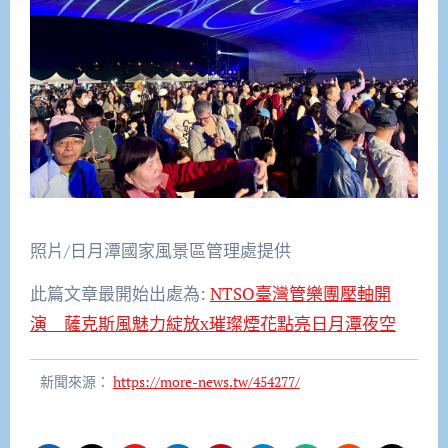
照片/日月潭國家風景區管理處提供
此篇文章最開始出處為:
NTSO臺灣管樂團壓軸開
演 薩克斯風魅力綻放x璀璨煙花點亮日月潭夜空
新聞來源：
https://more-news.tw/454277/