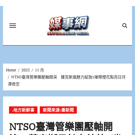
Skip
to
content
Home
2025
11 月
NTSO臺灣管樂團壓軸開演 薩克斯風魅力綻放x璀璨煙花點亮日月
潭夜空
.地方新鮮事
新聞來源:墨新聞
NTSO臺灣管樂團壓軸開