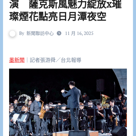
演 薩克斯風魅力綻放x璀
璨煙花點亮日月潭夜空
By
新聞聯訪中心
11 月 16, 2025
墨新聞
｜記者張游舜／台北報導