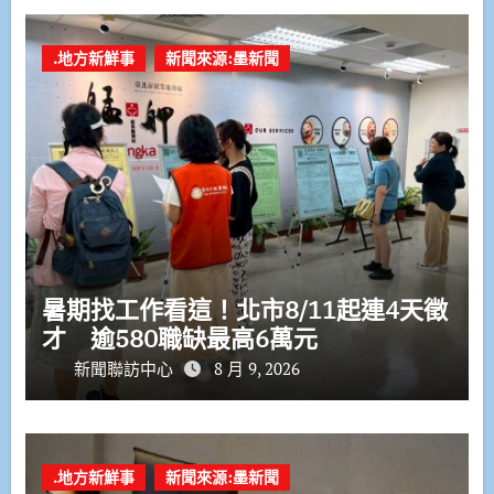
.地方新鮮事
新聞來源:墨新聞
暑期找工作看這！北市8/11起連4天徵
才 逾580職缺最高6萬元
新聞聯訪中心
8 月 9, 2026
.地方新鮮事
新聞來源:墨新聞