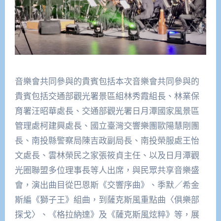
音樂會共同參與的貴賓包括本次音樂會共同參與的
貴賓包括交通部觀光署景區組林秀霞組長、林業保
育署汪昭華處長、交通部觀光署日月潭國家風景區
管理處柯建興處長、國立臺灣交響樂團歐陽慧剛團
長、南投縣警察局陳吉政副局長、南投榮服處王怡
文處長、雲林榮民之家張筱貞主任、以及日月潭觀
光圈聯盟多位理事長等人出席，與民眾共享音樂盛
會，演出曲目從巴恩斯《交響序曲》、季默／希金
斯編《獅子王》組曲，到薩克斯風重點曲〈俱樂部
探戈〉、《格拉納達》及《薩克斯風炫粹》等，展