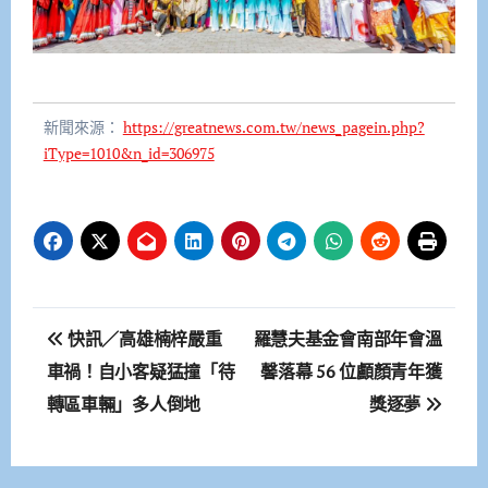
新聞來源：
https://greatnews.com.tw/news_pagein.php?
iType=1010&n_id=306975
文
快訊／高雄楠梓嚴重
羅慧夫基金會南部年會溫
章
車禍！自小客疑猛撞「待
馨落幕 56 位顱顏青年獲
轉區車輛」多人倒地
獎逐夢
導
覽