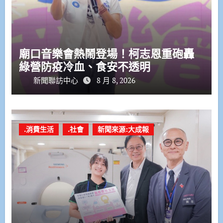
廟口音樂會熱鬧登場！柯志恩重砲轟
綠營防疫冷血、食安不透明
新聞聯訪中心
8 月 8, 2026
.消費生活
.社會
新聞來源:大成報