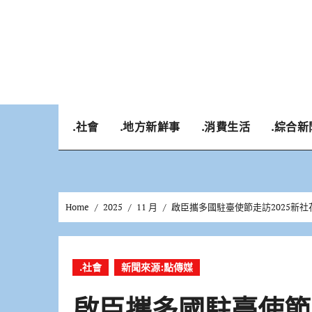
Skip
to
content
.社會
.地方新鮮事
.消費生活
.綜合新
Home
2025
11 月
啟臣攜多國駐臺使節走訪2025新
.社會
新聞來源:點傳媒
啟臣攜多國駐臺使節走