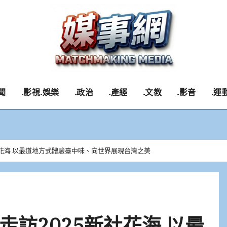
聞
.影視.娛樂
.政治
.產經
.文教
.影音
.運
社花海 以最道地方式體驗臺中味、向世界展現台灣之美
訪2025新社花海 以最