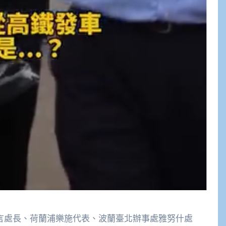
立言處長、荷蘭浦樂施代表、波蘭臺北辦事處雅努什處