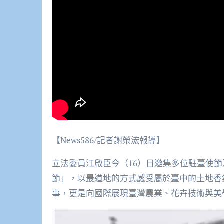
【News586/記者謝榮浤報導】
立法委員江啟臣今（16）日邀集多位駐臺使節
節」，以最道地的方式感受屬於臺中的土地香
事，更是向國際展現臺灣農業、花卉技術與美