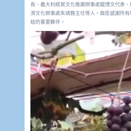
長、義大利經貿文化推廣辦事處龍博文代表、紐西蘭商
濟文化辦事處朱靖雅主任等人。啟臣感謝所有
結的重要夥伴。