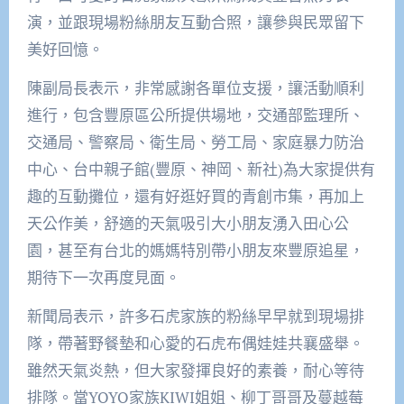
演，並跟現場粉絲朋友互動合照，讓參與民眾留下
美好回憶。
陳副局長表示，非常感謝各單位支援，讓活動順利
進行，包含豐原區公所提供場地，交通部監理所、
交通局、警察局、衛生局、勞工局、家庭暴力防治
中心、台中親子館(豐原、神岡、新社)為大家提供有
趣的互動攤位，還有好逛好買的青創市集，再加上
天公作美，舒適的天氣吸引大小朋友湧入田心公
園，甚至有台北的媽媽特別帶小朋友來豐原追星，
期待下一次再度見面。
新聞局表示，許多石虎家族的粉絲早早就到現場排
隊，帶著野餐墊和心愛的石虎布偶娃娃共襄盛舉。
雖然天氣炎熱，但大家發揮良好的素養，耐心等待
排隊。當YOYO家族KIWI姐姐、柳丁哥哥及蔓越莓