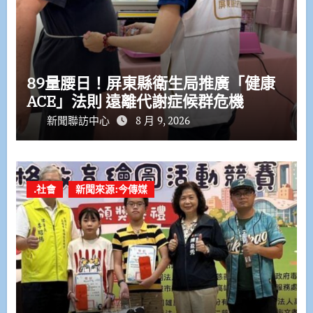
89量腰日！屏東縣衛生局推廣「健康
ACE」法則 遠離代謝症候群危機
新聞聯訪中心
8 月 9, 2026
.社會
新聞來源:今傳媒