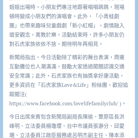
姐姐出場時，小朋友們專注地跟著唱唱跳跳，現場
頓時變成小朋友們的演唱會。此外，「小青蛙劇
團」也帶來趣味兒童戲劇「新小紅帽」，劇情融入
道安觀念，寓教於樂。活動結束時，許多小朋友仍
對石虎家族依依不捨，期待明年再相見。
新聞局指出，今日活動除了精彩的舞台表演，周邊
互動攤位也人潮滿滿，鼓勵大家透過闖關認識交通
安全常識；此外，石虎家族也有抽獎拿好康活動，
更多資訊在「石虎家族Love&Life」粉絲團，歡迎追
蹤關注(
https://www.facebook.com/lovelifefamilyclub/ )。
今日出席來賓包含新聞局副局長陳瑜、豐原區長洪
峰明、立法委員楊瓊瓔、台中市議員張瀞分、邱愛
珊、立法委員江啟臣服務處呂明杰副主任、陳本添