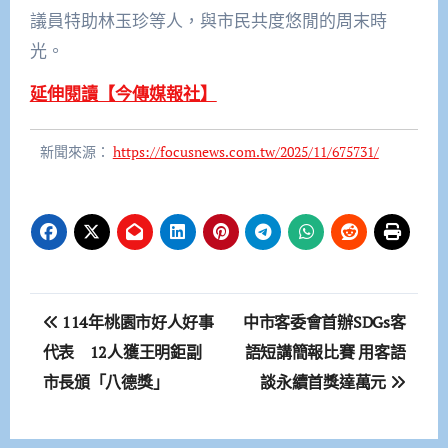
議員特助林玉珍等人，與市民共度悠閒的周末時
光。
延伸閱讀【今傳媒報社】
新聞來源：
https://focusnews.com.tw/2025/11/675731/
文
114年桃園市好人好事
中市客委會首辦SDGs客
章
代表 12人獲王明鉅副
語短講簡報比賽 用客語
市長頒「八德獎」
談永續首獎達萬元
導
覽