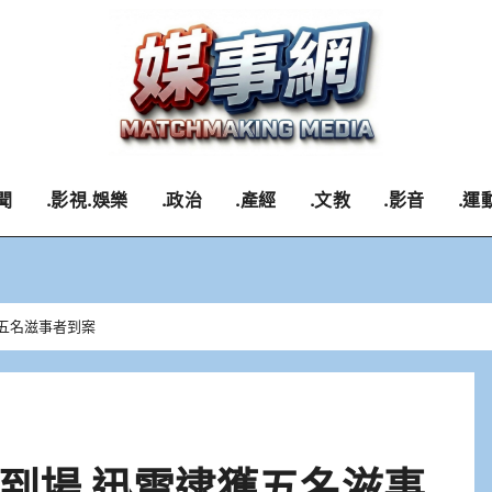
聞
.影視.娛樂
.政治
.產經
.文教
.影音
.運
五名滋事者到案
到場 迅雷逮獲五名滋事