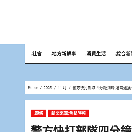
Skip
to
content
.社會
.地方新鮮事
.消費生活
.綜合新
Home
2025
11 月
警方快打部隊四分鐘到場 迅雷逮獲
.頭條
新聞來源:焦點時報
警方快打部隊四分鐘