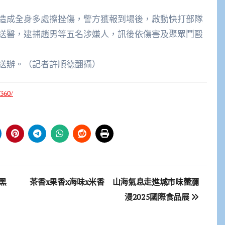
造成全身多處擦挫傷，警方獲報到場後，啟動快打部隊
送醫，逮捕趙男等五名涉嫌人，訊後依傷害及聚眾鬥毆
送辦。（記者許順德翻攝）
360/
黑
茶香x果香x海味x米香 山海氣息走進城市味蕾瀰
漫2025國際食品展