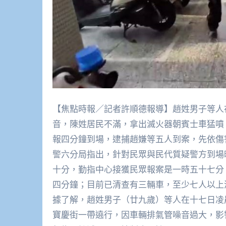
【焦點時報／記者許順德報導】趙姓男子等人
音，陳姓居民不滿，拿出滅火器朝賓士車猛噴
報四分鐘到場，逮捕趙嫌等五人到案，先依傷
警六分局指出，針對民眾與民代質疑警方到場
十分，勤指中心接獲民眾報案是一時五十七分
四分鐘；目前已清查有三輛車，至少七人以上
據了解，趙姓男子（廿九歲）等人在十七日凌
寶慶街一帶遶行，因車輛排氣管噪音過大，影