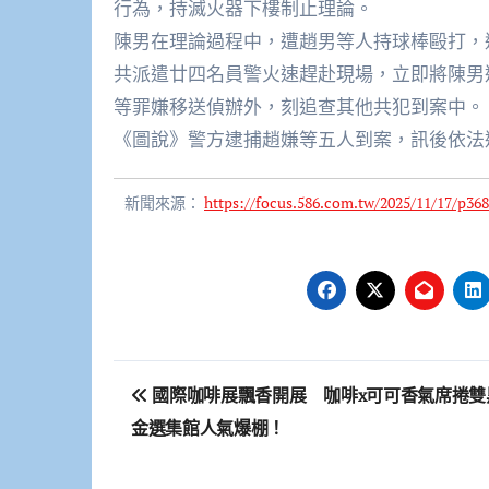
行為，持滅火器下樓制止理論。
陳男在理論過程中，遭趙男等人持球棒毆打，
共派遣廿四名員警火速趕赴現場，立即將陳男
等罪嫌移送偵辦外，刻追查其他共犯到案中。
《圖說》警方逮捕趙嫌等五人到案，訊後依法
新聞來源：
https://focus.586.com.tw/2025/11/17/p368
文
國際咖啡展飄香開展 咖啡x可可香氣席捲雙
章
金選集館人氣爆棚！
導