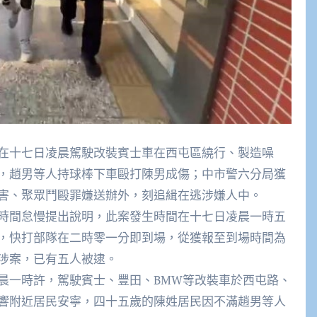
在十七日凌晨駕駛改裝賓士車在西屯區繞行、製造噪
，趙男等人持球棒下車毆打陳男成傷；中市警六分局獲
害、聚眾鬥毆罪嫌送辦外，刻追緝在逃涉嫌人中。
時間怠慢提出說明，此案發生時間在十七日凌晨一時五
，快打部隊在二時零一分即到場，從獲報至到場時間為
涉案，已有五人被逮。
晨一時許，駕駛賓士、豐田、BMW等改裝車於西屯路、
響附近居民安寧，四十五歲的陳姓居民因不滿趙男等人