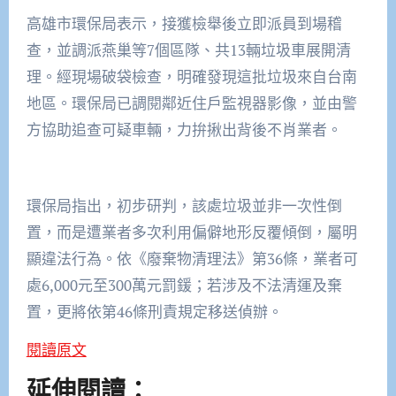
高雄市環保局表示，接獲檢舉後立即派員到場稽
查，並調派燕巢等7個區隊、共13輛垃圾車展開清
理。經現場破袋檢查，明確發現這批垃圾來自台南
地區。環保局已調閱鄰近住戶監視器影像，並由警
方協助追查可疑車輛，力拚揪出背後不肖業者。
環保局指出，初步研判，該處垃圾並非一次性倒
置，而是遭業者多次利用偏僻地形反覆傾倒，屬明
顯違法行為。依《廢棄物清理法》第36條，業者可
處6,000元至300萬元罰鍰；若涉及不法清運及棄
置，更將依第46條刑責規定移送偵辦。
閱讀原文
延伸閱讀：