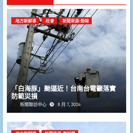
.地方新鮮事
.社會
新聞來源:勁報
「白海豚」颱逼近！台南台電籲落實
防範災損
新聞聯訪中心
8 月 7, 2026