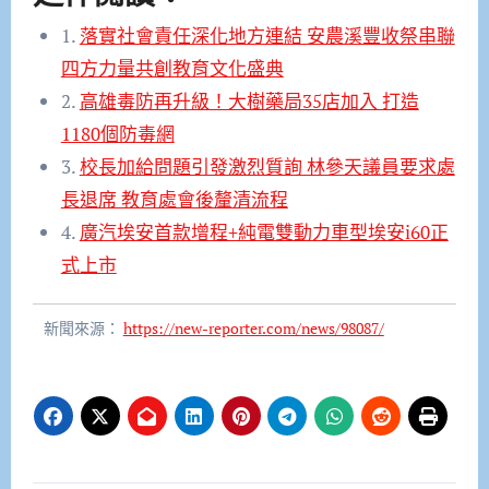
1.
落實社會責任深化地方連結 安農溪豐收祭串聯
四方力量共創教育文化盛典
2.
高雄毒防再升級！大樹藥局35店加入 打造
1180個防毒網
3.
校長加給問題引發激烈質詢 林參天議員要求處
長退席 教育處會後釐清流程
4.
廣汽埃安首款增程+純電雙動力車型埃安i60正
式上市
新聞來源：
https://new-reporter.com/news/98087/