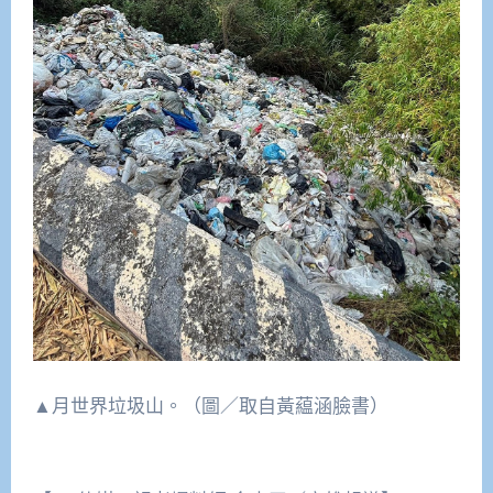
▲月世界垃圾山。（圖／取自黃藴涵臉書）