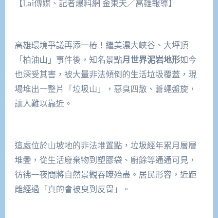
【Lai傳媒、記者爆料網 金東天／高雄報導】
高雄環境爭議再添一樁！繼美濃大峽谷、大坪頂
「柏油山」事件後，知名景點
月世界泥岩地形
如今
也深受其害，被大量非法傾倒的生活垃圾覆蓋，現
場堆出一整片「垃圾山」，惡臭四散、蒼蠅盤旋，
讓人難以靠近。
這處位於山坡地的非法堆置點，垃圾經年累月層層
堆疊，從生活廢棄物到塑膠袋、廚餘等通通可見，
彷彿一夜間將自然景觀吞噬殆盡。居民形容，近距
離經過「真的會被臭到反胃」。