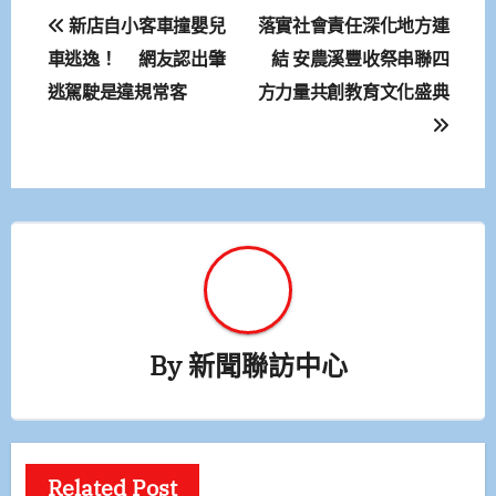
文
新店自小客車撞嬰兒
落實社會責任深化地方連
章
車逃逸！ 網友認出肇
結 安農溪豐收祭串聯四
逃駕駛是違規常客
方力量共創教育文化盛典
導
覽
By
新聞聯訪中心
Related Post