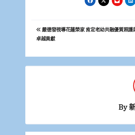
文
嚴德發視導花蓮榮家 肯定老幼共融優質照護
章
卓越貢獻
導
覽
By