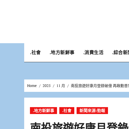
Skip
to
content
.社會
.地方新鮮事
.消費生活
.綜合新
Home
2025
11 月
南投旅遊好康月登錄破億 再啟動普
.地方新鮮事
.社會
新聞來源:勁報
南投旅遊好康月登錄