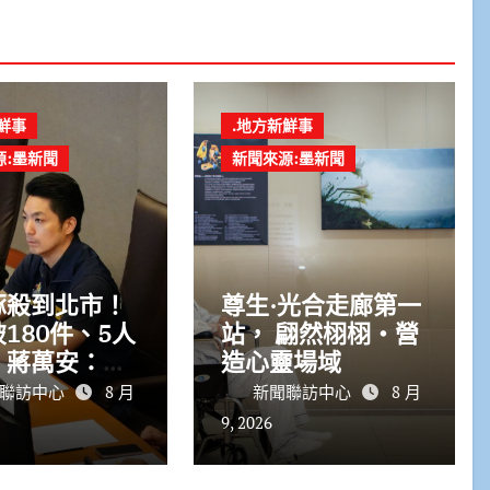
鮮事
.地方新鮮事
源:墨新聞
新聞來源:墨新聞
豚殺到北市！
尊生·光合走廊第一
180件、5人
站， 翩然栩栩・營
 蔣萬安：勿
造心靈場域
聯訪中心
8 月
新聞聯訪中心
8 月
9, 2026