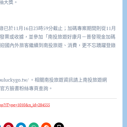
抽大獎。
於11月16日23時59分截止；加碼專案期間則從11月
消費發票或收據，並參加「南投旅遊好康月－普發現金加碼
日。歡迎國內外旅客繼續到南投旅遊、消費，更不忘踴躍登錄
touluckygo.tw/ 。相關南投旅遊資訊請上南投旅遊網
瀏覽樂旅南投官方臉書粉絲專頁查詢。
hp?iType=1010&n_id=284555