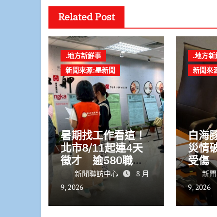
Related Post
.地方新鮮事
.地方新
新聞來源:墨新聞
新聞來
暑期找工作看這！
白海
北市8/11起連4天
災情破
徵才 逾580職缺
受傷
最高6萬元
鬆懈
新聞聯訪中心
8 月
新聞
9, 2026
9, 2026