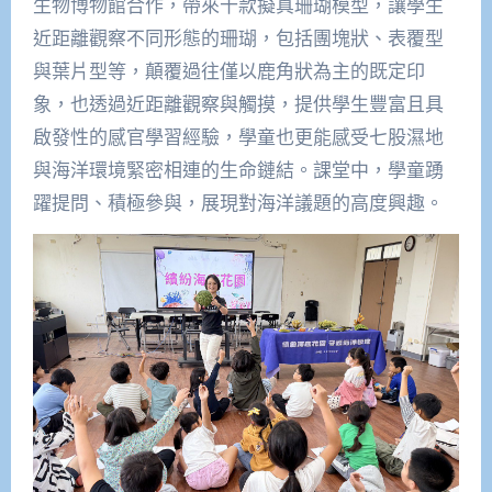
生物博物館合作，帶來十款擬真珊瑚模型，讓學生
近距離觀察不同形態的珊瑚，包括團塊狀、表覆型
與葉片型等，顛覆過往僅以鹿角狀為主的既定印
象，也透過近距離觀察與觸摸，提供學生豐富且具
啟發性的感官學習經驗，學童也更能感受七股濕地
與海洋環境緊密相連的生命鏈結。課堂中，學童踴
躍提問、積極參與，展現對海洋議題的高度興趣。