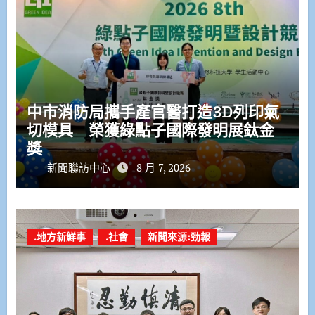
中市消防局攜手產官醫打造3D列印氣
切模具 榮獲綠點子國際發明展鈦金
獎
新聞聯訪中心
8 月 7, 2026
.地方新鮮事
.社會
新聞來源:勁報