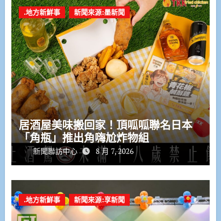
.地方新鮮事
新聞來源:墨新聞
居酒屋美味搬回家！頂呱呱聯名日本
「角瓶」推出角嗨尬炸物組
新聞聯訪中心
8 月 7, 2026
.地方新鮮事
新聞來源:享新聞