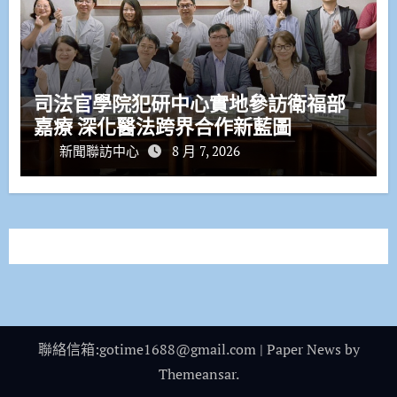
司法官學院犯研中心實地參訪衛福部
嘉療 深化醫法跨界合作新藍圖
新聞聯訪中心
8 月 7, 2026
聯絡信箱:gotime1688@gmail.com
|
Paper News
by
Themeansar
.