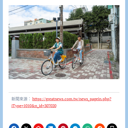
新聞來源：
https://greatnews.com.tw/news_pagein.php?
iType=1010&n_id=307020