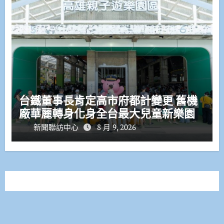
台鐵董事長肯定高市府都計變更 舊機
廠華麗轉身化身全台最大兒童新樂園
新聞聯訪中心
8 月 9, 2026