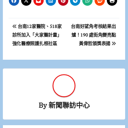
文
台南12家醫院、518家
台南好望角考核結果出
章
診所加入「大家醫計畫」
爐！190 處街角變亮點
強化醫療照護扎根社區
黃偉哲頒獎表揚
導
覽
By
新聞聯訪中心