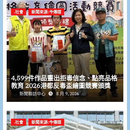
.社會
新聞來源:今傳媒
4,599件作品畫出拒毒信念、點亮品格
教育 2026港都反毒盃繪圖競賽頒獎
新聞聯訪中心
8 月 9, 2026
.社會
新聞來源:今傳媒