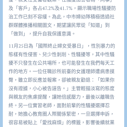
及「客戶」各占47.2%及41.7%，顯示職場性騷擾防
治工作已刻不容緩。為此，中市婦幼隊積極透過社
群媒體推播相關圖文，期望讓民眾從「知道」到
「做到」，提升自我保護意識。
11月25日為「國際終止婦女受暴日」，性別暴力的
態樣有性侵害、兒少性剝削、性騷擾等，其中性騷
擾不只發生在公共場所，也可能發生在我們每天工
作的地方。一位任職診所前臺的女護理師遭病患摸
臀，雖立即反應並報案，卻被親友勸退：「如果你
沒有證據，小心被告誣告。」主管輕描淡寫的態度
與親友的焦慮提醒，讓她倍感壓力，最後以離職告
終。另一位實習老師，面對前輩的性騷擾選擇忍
耐，她擔心教育圈人際關係緊密，一旦選擇申訴，
很容易被貼上「愛找麻煩」的標籤，影響後續就業