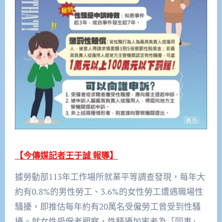
【今傳媒記者王于誠 報導】
據勞動部113年工作場所就業平等調查發現，每年大
約有0.8%的男性勞工、3.6%的女性勞工遭遇職場性
騷擾，即推估每年約有20萬名受僱勞工曾受到性騷
擾。就女性受僱者觀察，性騷擾加害者為「同事」