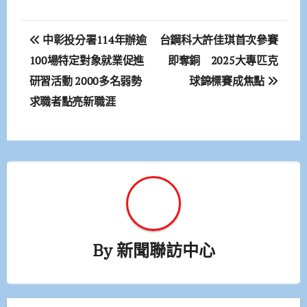
文
中彰投分署114年辦逾
台鋼科大許佳琪首次參賽
章
100場特定對象就業促進
即奪銅 2025大專匹克
研習活動 2000多名弱勢
球錦標賽成焦點
導
求職者點亮新職涯
覽
By
新聞聯訪中心