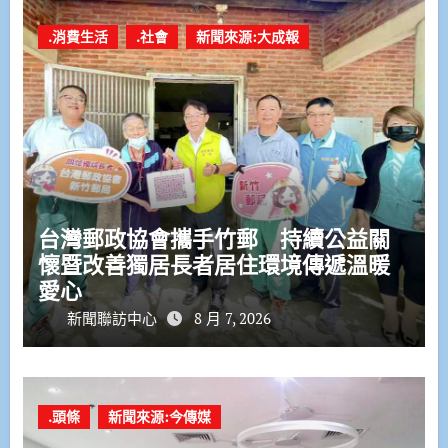
.消費生活
.社會
新聞來源:大成報
台灣郵政協會攜手竹郵 持續公益關
懷暨改善獨居長者居住環境傳遞溫暖
愛心
新聞聯訪中心
8 月 7, 2026
.頭條
新聞來源:今傳媒