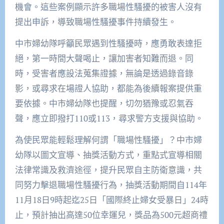
機會。這些案例顯示許多職場性騷擾的被害人沒有
提出申訴，導致職場性騷擾事件持續發生。
中市婦幼隊呼籲民眾遇到性騷擾時，應勇敢表達拒
絕，第一時間大聲喝止，讓加害者知難而退。同
時，受害者應設法蒐集證據，無論是透過錄音錄
影，或尋求在場證人協助，都能為後續報案提供重
要依據。中市婦幼隊也提醒，切勿猶豫或忍氣吞
聲，應立即撥打110或113，尋求警方支援與協助。
為使民眾能輕鬆理解何謂「職場性騷擾」？中市婦
幼隊以圖文宣導、抽獎活動方式，重點式宣導相關
法律常識及救濟途徑，提升民眾自主防衛意識，共
同努力擊退職場性騷擾行為，抽獎活動期間自114年
11月18日9時起迄25日「國際終止婦女受暴日」24時
止，預計抽出高達50位幸運兒，獎品為500元超商禮