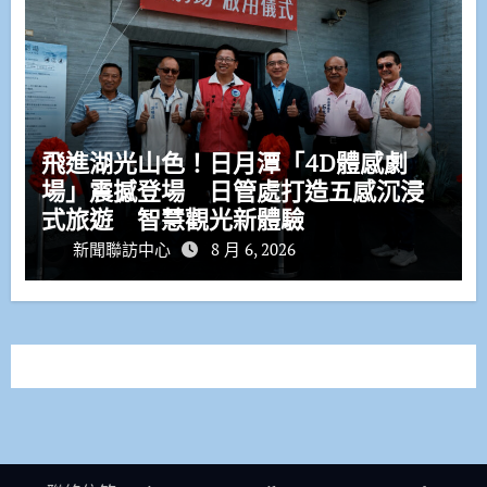
飛進湖光山色！日月潭「4D體感劇
場」震撼登場 日管處打造五感沉浸
式旅遊 智慧觀光新體驗
新聞聯訪中心
8 月 6, 2026