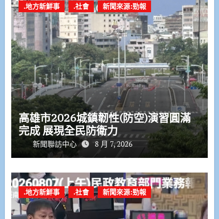
.地方新鮮事
.社會
新聞來源:勁報
高雄市2026城鎮韌性(防空)演習圓滿
完成 展現全民防衛力
新聞聯訪中心
8 月 7, 2026
.地方新鮮事
.社會
新聞來源:勁報