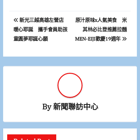
文
新光三越高雄左營店
原汁原味x人氣美食 米
章
暖心耶誕 攜手會員助孩
其林必比登推薦拉麵
童圓夢耶誕心願
MEN-EIJI歡慶19週年
導
覽
By
新聞聯訪中心