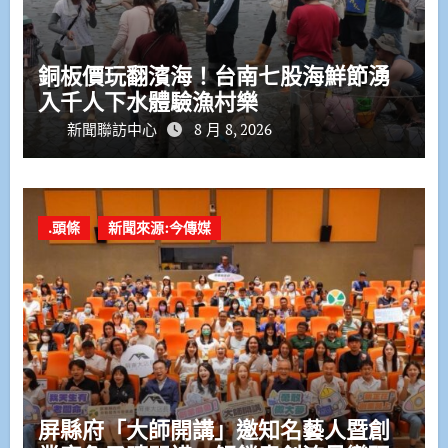
銅板價玩翻濱海！台南七股海鮮節湧
入千人下水體驗漁村樂
新聞聯訪中心
8 月 8, 2026
.頭條
新聞來源:今傳媒
屏縣府「大師開講」邀知名藝人暨創