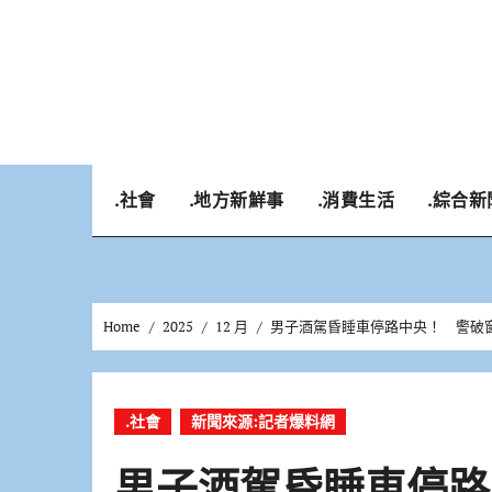
Skip
to
content
.社會
.地方新鮮事
.消費生活
.綜合新
Home
2025
12 月
男子酒駕昏睡車停路中央！ 警破
.社會
新聞來源:記者爆料網
男子酒駕昏睡車停路