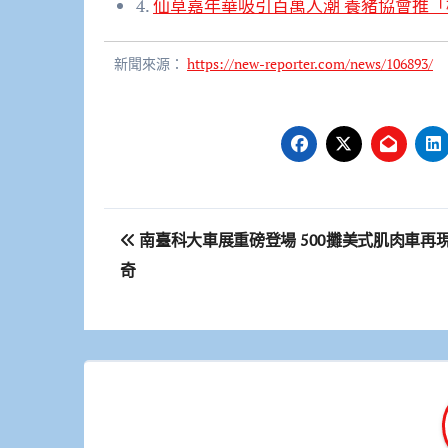
4.
仙草嘉年華吸引百萬人潮 養豬協會推
新聞來源：
https://new-reporter.com/news/106893/
文
南臺科大車展重磅登場 500攤美式肌肉車再
章
奇
導
覽