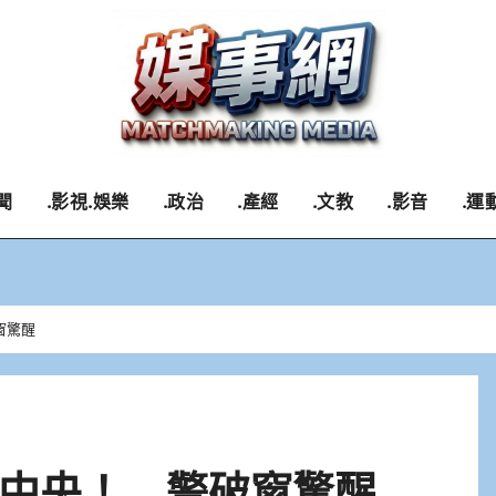
聞
.影視.娛樂
.政治
.產經
.文教
.影音
.運
窗驚醒
中央！ 警破窗驚醒