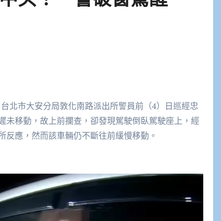
】台北市大安分局敦化南路派出所警員前（4）日巡經忠
遲未移動，故上前攔查，卻發現駕駛倒臥駕駛座上，經
所反應，然而該車輛仍不斷往前緩慢移動。