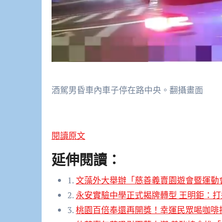
酒駕男昏車內車子停在路中央。翻攝畫面
閱讀原文
延伸閱讀：
1.
文藻外大舉辦「慈善義賣園遊會暨運動
2.
永安實驗中學正式揭牌轉型 王明鉅：
3.
桃園百倍奉還再開獎！幸運民眾喝咖啡抽