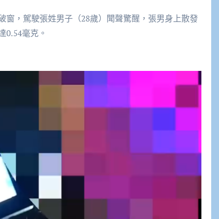
破窗，駕駛張姓男子（28歲）聞聲驚醒，張男身上散發
0.54毫克。