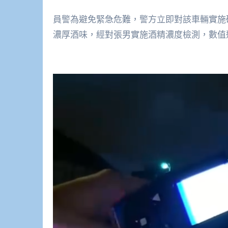
員警為避免緊急危難，警方立即對該車輛實施
濃厚酒味，經對張男實施酒精濃度檢測，數值達