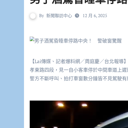
By
新聞聯訪中心
12 月 6, 2025
【Lai傳媒、記者爆料網／周庭慶／台北報導
孝東路四段，見一自小客車停於中間車道上遲
警方不斷呼叫、拍打車窗數分鐘皆不見駕駛有