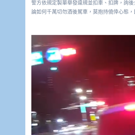
警方依規定製單舉發違規並扣車、扣牌，詢後
論如何千萬切勿酒後駕車，莫抱持僥倖心態，