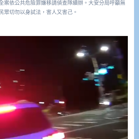
全案依公共危險罪嫌移請偵查隊續辦。大安分局呼籲無
民眾切勿以身試法，害人又害己。