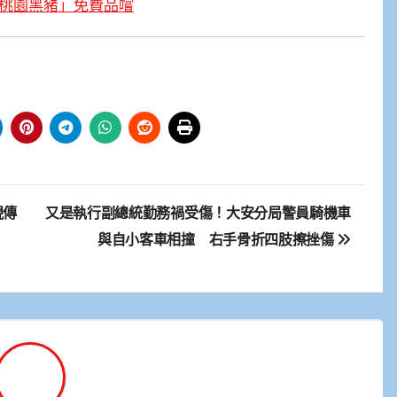
「桃園黑豬」免費品嚐
現傳
又是執行副總統勤務禍受傷！大安分局警員騎機車
與自小客車相撞 右手骨折四肢擦挫傷