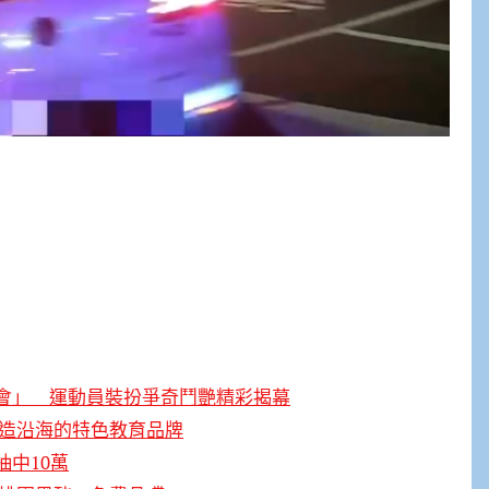
會」 運動員裝扮爭奇鬥艷精彩揭幕
打造沿海的特色教育品牌
中10萬