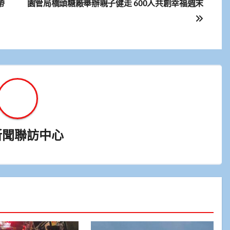
帶
園管局橋頭糖廠舉辦親子健走 600人共創幸福週末
新聞聯訪中心