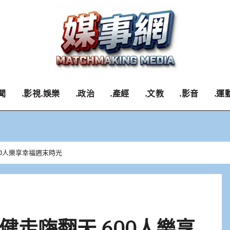
聞
.影視.娛樂
.政治
.產經
.文教
.影音
.運
00人樂享幸福週末時光
健走嗨翻天 600人樂享