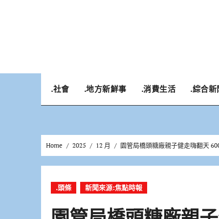
Skip
to
content
.社會
.地方新鮮事
.消費生活
.綜合新
Home
2025
12 月
園管局橋頭糖廠親子健走嗨翻天 6
.頭條
新聞來源:焦點時報
園管局橋頭糖廠親子