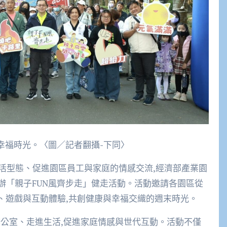
創幸福時光。〈圖／記者翻攝-下同〉
活型態、促進園區員工與家庭的情感交流,經濟部產業園
舉辦「親子FUN風齊步走」健走活動。活動邀請各園區從
走、遊戲與互動體驗,共創健康與幸福交織的週末時光。
辦公室、走進生活,促進家庭情感與世代互動。活動不僅