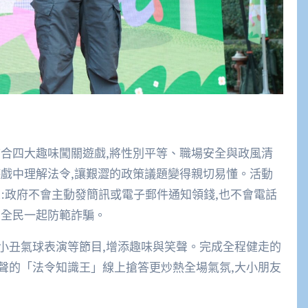
結合四大趣味闖關遊戲,將性別平等、職場安全與政風清
遊戲中理解法令,讓艱澀的政策議題變得親切易懂。活動
:政府不會主動發簡訊或電子郵件通知領錢,也不會電話
,全民一起防範詐騙。
與小丑氣球表演等節目,增添趣味與笑聲。完成全程健走的
聲的「法令知識王」線上搶答更炒熱全場氣氛,大小朋友