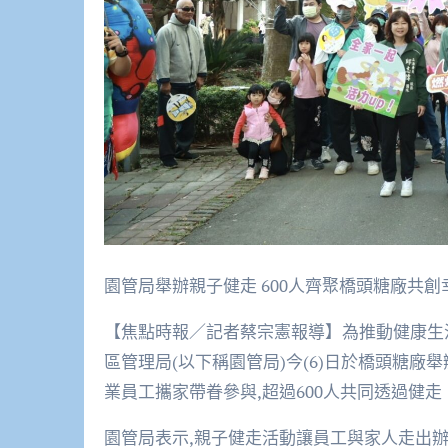
園管局舉辦親子健走 600人齊聚橋頭糖廠共
【焦點時報／記者蔡宗憲報導】為推動健康生
區管理局(以下稱園管局)今(6)日於橋頭糖廠
業員工攜家帶眷參與,超過600人共同透過健
園管局表示,親子健走活動讓員工與家人走出