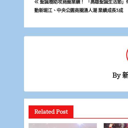
聖誕樹助攻商圈業績！ 「高雄聖誕生活節」
章
動新堀江、中央公園商圈湧人潮 業績成長3成
導
覽
By
Related Post