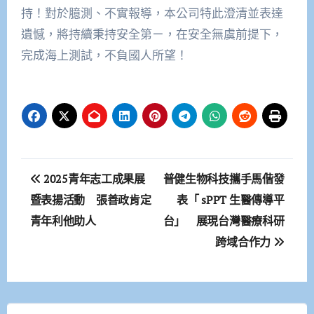
持！對於臆測、不實報導，本公司特此澄清並表達
遺憾，將持續秉持安全第ㄧ，在安全無虞前提下，
完成海上測試，不負國人所望！
文
2025青年志工成果展
普健生物科技攜手馬偕發
章
暨表揚活動 張善政肯定
表「 sPPT 生醫傳導平
青年利他助人
台」 展現台灣醫療科研
導
跨域合作力
覽