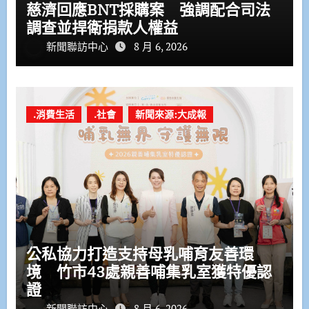
慈濟回應BNT採購案 強調配合司法
調查並捍衛捐款人權益
新聞聯訪中心
8 月 6, 2026
.消費生活
.社會
新聞來源:大成報
公私協力打造支持母乳哺育友善環
境 竹市43處親善哺集乳室獲特優認
證
新聞聯訪中心
8 月 6, 2026