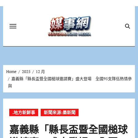
Skip
to
content
Home
2025
12 月
嘉義縣「縣長盃暨全國槌球邀請賽」盛大登場 全國95支隊伍熱情參
與
.地方新鮮事
新聞來源:墨新聞
嘉義縣「縣長盃暨全國槌球