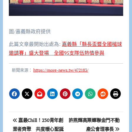
圖/嘉義縣政府提供
此篇文章最開始出處為:
嘉義縣「縣長盃暨全國槌球
邀請賽」盛大登場 全國95支隊伍熱情參與
新聞來源：
https://more-news.tw/472183/
文
嘉最Chill！230青年創
許燕輝高票蟬聯金門不動
章
業者齊聚 共度暖心聖誕
產公會理事長