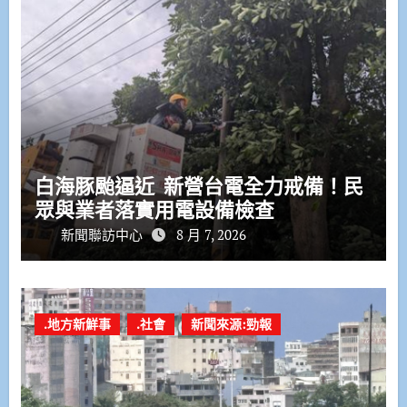
白海豚颱逼近 新營台電全力戒備！民
眾與業者落實用電設備檢查
新聞聯訪中心
8 月 7, 2026
.地方新鮮事
.社會
新聞來源:勁報