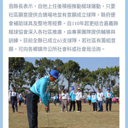
翁縣長表示，自他上任後積極推動槌球運動，只要
社區願意提供合適場地並有意願成立球隊，縣府便
會補助球具及整地等經費。自110年起更結合嘉義縣
槌球協會深入各社區推廣，由專業團隊提供輔導與
訓練。目前全縣已成立65支球隊，若社區有籌組意
願，可向各鄉鎮市公所社會科或社會局洽詢。