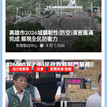
高雄市2026城鎮韌性(防空)演習圓滿
完成 展現全民防衛力
新聞聯訪中心
8 月 7, 2026
.地方新鮮事
.社會
新聞來源:勁報