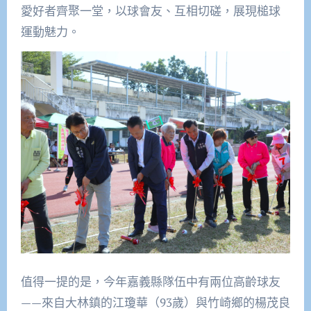
愛好者齊聚一堂，以球會友、互相切磋，展現槌球
運動魅力。
值得一提的是，今年嘉義縣隊伍中有兩位高齡球友
——來自大林鎮的江瓊華（93歲）與竹崎鄉的楊茂良