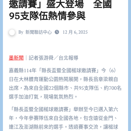
邀請賽」盛大登場 全國
95支隊伍熱情參與
By
新聞聯訪中心
12 月 6, 2025
墨新聞
｜記者張游舜／台北報導
嘉義縣114年「縣長盃暨全國槌球邀請賽」今（6）
日在大林體育運動公園熱鬧展開，縣長翁章梁親自
出席，為來自全國22個縣市、共95支隊伍、約700名
選手加油打氣，現場氣氛熱烈。
「縣長盃暨全國槌球邀請賽」舉辦至今已邁入第六
年，今年參賽隊伍來自全國各地，包含遠從金門、
連江及澎湖縣前來的選手。透過賽事交流，讓槌球