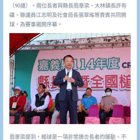
（90歲）。兩位長者與縣長翁章梁、大林鎮長許有
疆、縣議員江志明及社會局長張翠瑤等貴賓共同開
球，為賽事揭開序幕。
翁章梁提到，槌球是一項非常適合長者的運動，不